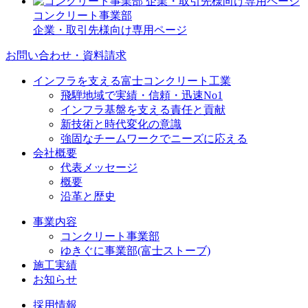
コンクリート事業部
企業・取引先様向け専用ページ
お問い合わせ・資料請求
インフラを支える富士コンクリート工業
飛騨地域で実績・信頼・迅速No1
インフラ基盤を支える責任と貢献
新技術と時代変化の意識
強固なチームワークでニーズに応える
会社概要
代表メッセージ
概要
沿革と歴史
事業内容
コンクリート事業部
ゆきぐに事業部(富士ストーブ)
施工実績
お知らせ
採用情報