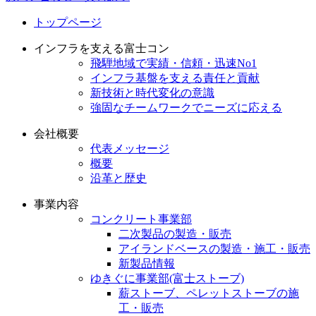
トップページ
インフラを支える富士コン
飛騨地域で実績・信頼・迅速No1
インフラ基盤を支える責任と貢献
新技術と時代変化の意識
強固なチームワークでニーズに応える
会社概要
代表メッセージ
概要
沿革と歴史
事業内容
コンクリート事業部
二次製品の製造・販売
アイランドベースの製造・施工・販売
新製品情報
ゆきぐに事業部(富士ストーブ)
薪ストーブ、ペレットストーブの施
工・販売