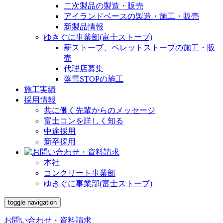
二次製品の製造・販売
アイランドベースの製造・施工・販売
新製品情報
ゆきぐに事業部(富士ストーブ)
薪ストーブ、ペレットストーブの施工・販
売
代理店募集
落雪STOPの施工
施工実績
採用情報
共に働く先輩からのメッセージ
富士コンを詳しく知る
中途採用
新卒採用
本社
コンクリート事業部
ゆきぐに事業部(富士ストーブ)
toggle navigation
お問い合わせ・資料請求