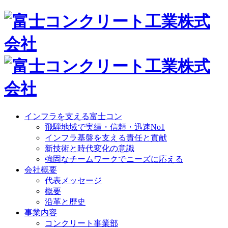
インフラを支える富士コン
飛騨地域で実績・信頼・迅速No1
インフラ基盤を支える責任と貢献
新技術と時代変化の意識
強固なチームワークでニーズに応える
会社概要
代表メッセージ
概要
沿革と歴史
事業内容
コンクリート事業部