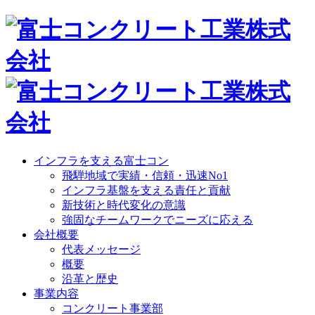
インフラを支える富士コン
飛騨地域で実績・信頼・迅速No1
インフラ基盤を支える責任と貢献
新技術と時代変化の意識
強固なチームワークでニーズに応える
会社概要
代表メッセージ
概要
沿革と歴史
事業内容
コンクリート事業部