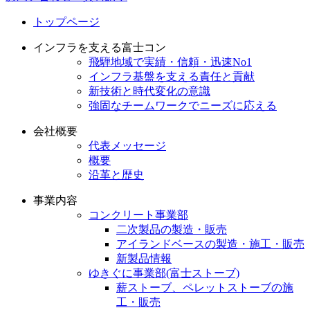
トップページ
インフラを支える富士コン
飛騨地域で実績・信頼・迅速No1
インフラ基盤を支える責任と貢献
新技術と時代変化の意識
強固なチームワークでニーズに応える
会社概要
代表メッセージ
概要
沿革と歴史
事業内容
コンクリート事業部
二次製品の製造・販売
アイランドベースの製造・施工・販売
新製品情報
ゆきぐに事業部(富士ストーブ)
薪ストーブ、ペレットストーブの施
工・販売