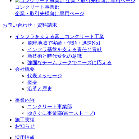
コンクリート事業部
企業・取引先様向け専用ページ
お問い合わせ・資料請求
インフラを支える富士コンクリート工業
飛騨地域で実績・信頼・迅速No1
インフラ基盤を支える責任と貢献
新技術と時代変化の意識
強固なチームワークでニーズに応える
会社概要
代表メッセージ
概要
沿革と歴史
事業内容
コンクリート事業部
ゆきぐに事業部(富士ストーブ)
施工実績
お知らせ
採用情報