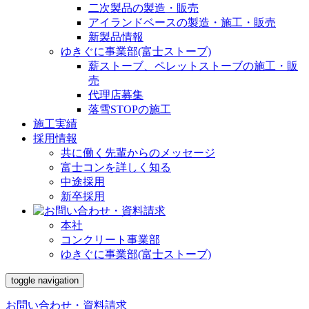
二次製品の製造・販売
アイランドベースの製造・施工・販売
新製品情報
ゆきぐに事業部(富士ストーブ)
薪ストーブ、ペレットストーブの施工・販
売
代理店募集
落雪STOPの施工
施工実績
採用情報
共に働く先輩からのメッセージ
富士コンを詳しく知る
中途採用
新卒採用
本社
コンクリート事業部
ゆきぐに事業部(富士ストーブ)
toggle navigation
お問い合わせ・資料請求