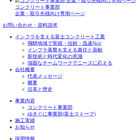
コンクリート事業部
企業・取引先様向け専用ページ
お問い合わせ・資料請求
インフラを支える富士コンクリート工業
飛騨地域で実績・信頼・迅速No1
インフラ基盤を支える責任と貢献
新技術と時代変化の意識
強固なチームワークでニーズに応える
会社概要
代表メッセージ
概要
沿革と歴史
事業内容
コンクリート事業部
ゆきぐに事業部(富士ストーブ)
施工実績
お知らせ
採用情報