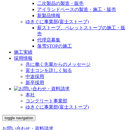
二次製品の製造・販売
アイランドベースの製造・施工・販売
新製品情報
ゆきぐに事業部(富士ストーブ)
薪ストーブ、ペレットストーブの施工・販
売
代理店募集
落雪STOPの施工
施工実績
採用情報
共に働く先輩からのメッセージ
富士コンを詳しく知る
中途採用
新卒採用
本社
コンクリート事業部
ゆきぐに事業部(富士ストーブ)
toggle navigation
お問い合わせ・資料請求