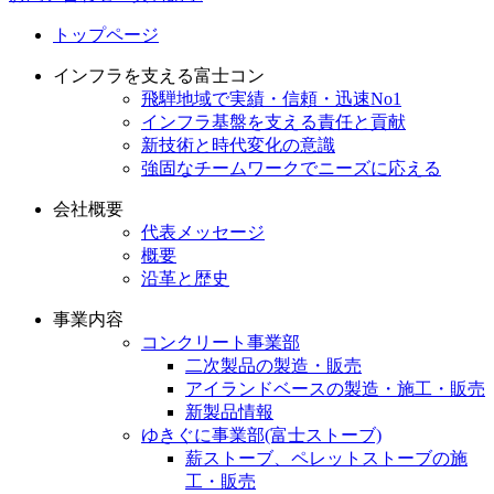
トップページ
インフラを支える富士コン
飛騨地域で実績・信頼・迅速No1
インフラ基盤を支える責任と貢献
新技術と時代変化の意識
強固なチームワークでニーズに応える
会社概要
代表メッセージ
概要
沿革と歴史
事業内容
コンクリート事業部
二次製品の製造・販売
アイランドベースの製造・施工・販売
新製品情報
ゆきぐに事業部(富士ストーブ)
薪ストーブ、ペレットストーブの施
工・販売