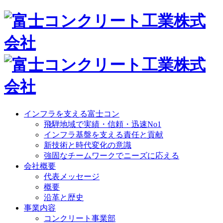
インフラを支える富士コン
飛騨地域で実績・信頼・迅速No1
インフラ基盤を支える責任と貢献
新技術と時代変化の意識
強固なチームワークでニーズに応える
会社概要
代表メッセージ
概要
沿革と歴史
事業内容
コンクリート事業部