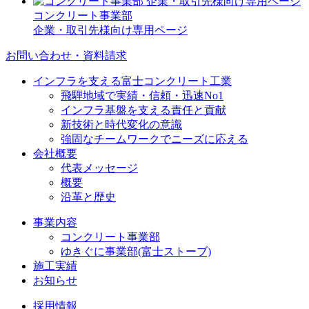
コンクリート事業部
企業・取引先様向け専用ページ
お問い合わせ・資料請求
インフラを支える富士コンクリート工業
飛騨地域で実績・信頼・迅速No1
インフラ基盤を支える責任と貢献
新技術と時代変化の意識
強固なチームワークでニーズに応える
会社概要
代表メッセージ
概要
沿革と歴史
事業内容
コンクリート事業部
ゆきぐに事業部(富士ストーブ)
施工実績
お知らせ
採用情報