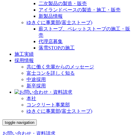
二次製品の製造・販売
アイランドベースの製造・施工・販売
新製品情報
ゆきぐに事業部(富士ストーブ)
薪ストーブ、ペレットストーブの施工・販
売
代理店募集
落雪STOPの施工
施工実績
採用情報
共に働く先輩からのメッセージ
富士コンを詳しく知る
中途採用
新卒採用
本社
コンクリート事業部
ゆきぐに事業部(富士ストーブ)
toggle navigation
お問い合わせ・資料請求