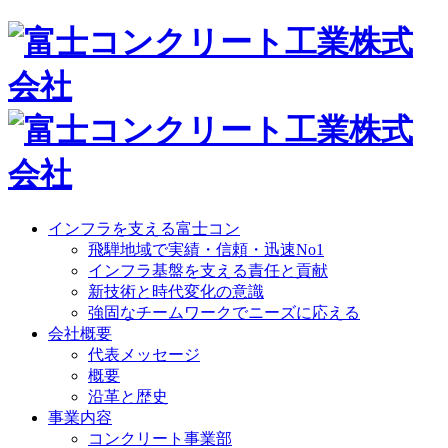
インフラを支える富士コン
飛騨地域で実績・信頼・迅速No1
インフラ基盤を支える責任と貢献
新技術と時代変化の意識
強固なチームワークでニーズに応える
会社概要
代表メッセージ
概要
沿革と歴史
事業内容
コンクリート事業部