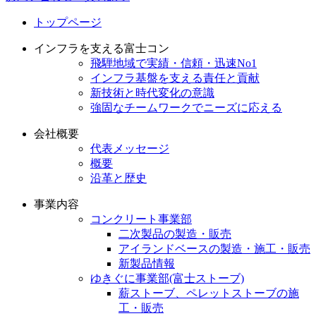
トップページ
インフラを支える富士コン
飛騨地域で実績・信頼・迅速No1
インフラ基盤を支える責任と貢献
新技術と時代変化の意識
強固なチームワークでニーズに応える
会社概要
代表メッセージ
概要
沿革と歴史
事業内容
コンクリート事業部
二次製品の製造・販売
アイランドベースの製造・施工・販売
新製品情報
ゆきぐに事業部(富士ストーブ)
薪ストーブ、ペレットストーブの施
工・販売