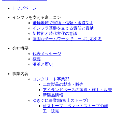
トップページ
インフラを支える富士コン
飛騨地域で実績・信頼・迅速No1
インフラ基盤を支える責任と貢献
新技術と時代変化の意識
強固なチームワークでニーズに応える
会社概要
代表メッセージ
概要
沿革と歴史
事業内容
コンクリート事業部
二次製品の製造・販売
アイランドベースの製造・施工・販売
新製品情報
ゆきぐに事業部(富士ストーブ)
薪ストーブ、ペレットストーブの施
工・販売