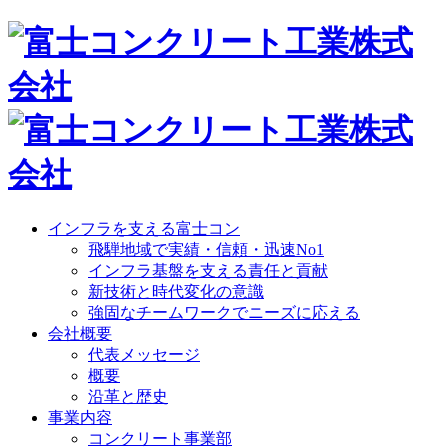
インフラを支える富士コン
飛騨地域で実績・信頼・迅速No1
インフラ基盤を支える責任と貢献
新技術と時代変化の意識
強固なチームワークでニーズに応える
会社概要
代表メッセージ
概要
沿革と歴史
事業内容
コンクリート事業部