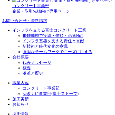
コンクリート事業部
企業・取引先様向け専用ページ
お問い合わせ・資料請求
インフラを支える富士コンクリート工業
飛騨地域で実績・信頼・迅速No1
インフラ基盤を支える責任と貢献
新技術と時代変化の意識
強固なチームワークでニーズに応える
会社概要
代表メッセージ
概要
沿革と歴史
事業内容
コンクリート事業部
ゆきぐに事業部(富士ストーブ)
施工実績
お知らせ
採用情報