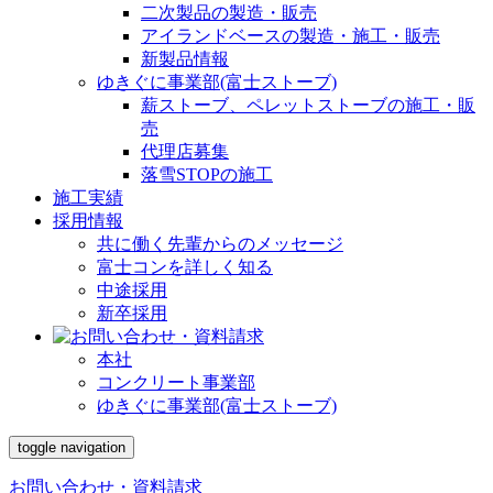
二次製品の製造・販売
アイランドベースの製造・施工・販売
新製品情報
ゆきぐに事業部(富士ストーブ)
薪ストーブ、ペレットストーブの施工・販
売
代理店募集
落雪STOPの施工
施工実績
採用情報
共に働く先輩からのメッセージ
富士コンを詳しく知る
中途採用
新卒採用
本社
コンクリート事業部
ゆきぐに事業部(富士ストーブ)
toggle navigation
お問い合わせ・資料請求