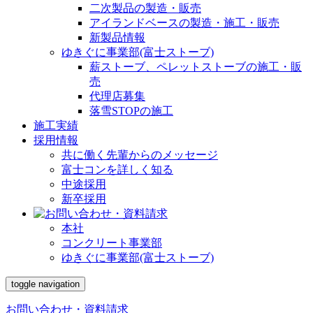
二次製品の製造・販売
アイランドベースの製造・施工・販売
新製品情報
ゆきぐに事業部(富士ストーブ)
薪ストーブ、ペレットストーブの施工・販
売
代理店募集
落雪STOPの施工
施工実績
採用情報
共に働く先輩からのメッセージ
富士コンを詳しく知る
中途採用
新卒採用
本社
コンクリート事業部
ゆきぐに事業部(富士ストーブ)
toggle navigation
お問い合わせ・資料請求