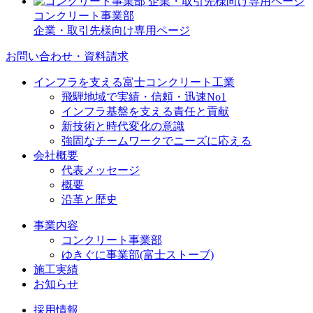
コンクリート事業部
企業・取引先様向け専用ページ
お問い合わせ・資料請求
インフラを支える富士コンクリート工業
飛騨地域で実績・信頼・迅速No1
インフラ基盤を支える責任と貢献
新技術と時代変化の意識
強固なチームワークでニーズに応える
会社概要
代表メッセージ
概要
沿革と歴史
事業内容
コンクリート事業部
ゆきぐに事業部(富士ストーブ)
施工実績
お知らせ
採用情報