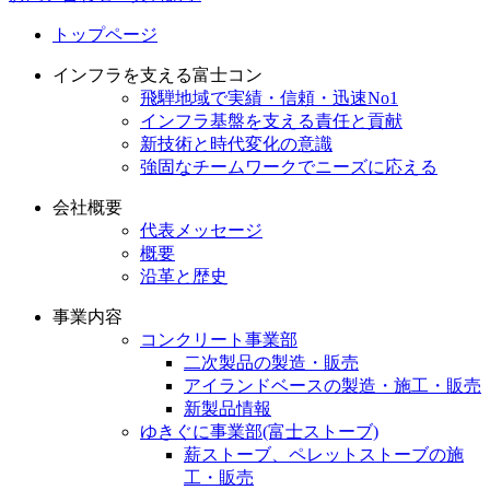
トップページ
インフラを支える富士コン
飛騨地域で実績・信頼・迅速No1
インフラ基盤を支える責任と貢献
新技術と時代変化の意識
強固なチームワークでニーズに応える
会社概要
代表メッセージ
概要
沿革と歴史
事業内容
コンクリート事業部
二次製品の製造・販売
アイランドベースの製造・施工・販売
新製品情報
ゆきぐに事業部(富士ストーブ)
薪ストーブ、ペレットストーブの施
工・販売