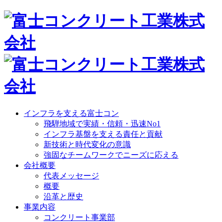
インフラを支える富士コン
飛騨地域で実績・信頼・迅速No1
インフラ基盤を支える責任と貢献
新技術と時代変化の意識
強固なチームワークでニーズに応える
会社概要
代表メッセージ
概要
沿革と歴史
事業内容
コンクリート事業部