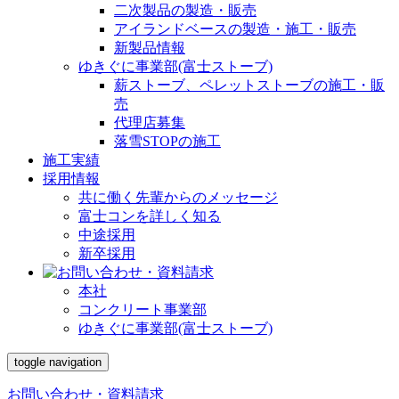
二次製品の製造・販売
アイランドベースの製造・施工・販売
新製品情報
ゆきぐに事業部(富士ストーブ)
薪ストーブ、ペレットストーブの施工・販
売
代理店募集
落雪STOPの施工
施工実績
採用情報
共に働く先輩からのメッセージ
富士コンを詳しく知る
中途採用
新卒採用
本社
コンクリート事業部
ゆきぐに事業部(富士ストーブ)
toggle navigation
お問い合わせ・資料請求