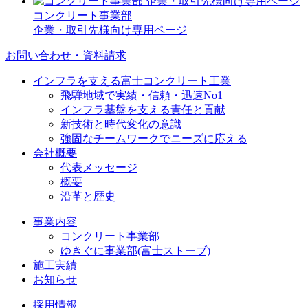
コンクリート事業部
企業・取引先様向け専用ページ
お問い合わせ・資料請求
インフラを支える富士コンクリート工業
飛騨地域で実績・信頼・迅速No1
インフラ基盤を支える責任と貢献
新技術と時代変化の意識
強固なチームワークでニーズに応える
会社概要
代表メッセージ
概要
沿革と歴史
事業内容
コンクリート事業部
ゆきぐに事業部(富士ストーブ)
施工実績
お知らせ
採用情報