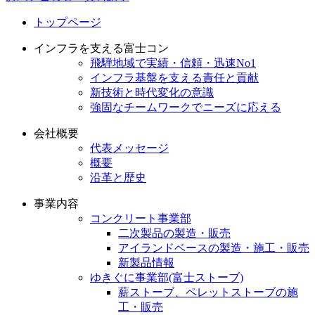
トップページ
インフラを支える富士コン
飛騨地域で実績・信頼・迅速No1
インフラ基盤を支える責任と貢献
新技術と時代変化の意識
強固なチームワークでニーズに応える
会社概要
代表メッセージ
概要
沿革と歴史
事業内容
コンクリート事業部
二次製品の製造・販売
アイランドベースの製造・施工・販売
新製品情報
ゆきぐに事業部(富士ストーブ)
薪ストーブ、ペレットストーブの施
工・販売