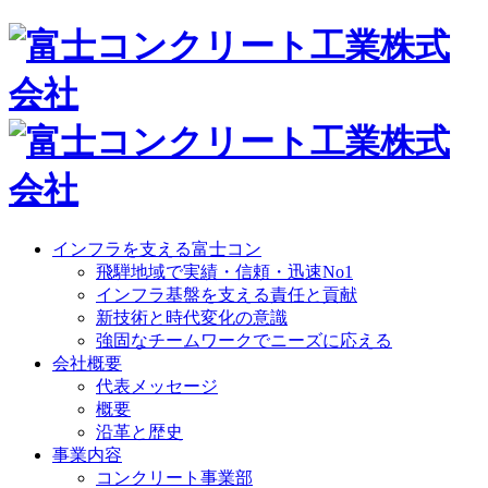
インフラを支える富士コン
飛騨地域で実績・信頼・迅速No1
インフラ基盤を支える責任と貢献
新技術と時代変化の意識
強固なチームワークでニーズに応える
会社概要
代表メッセージ
概要
沿革と歴史
事業内容
コンクリート事業部