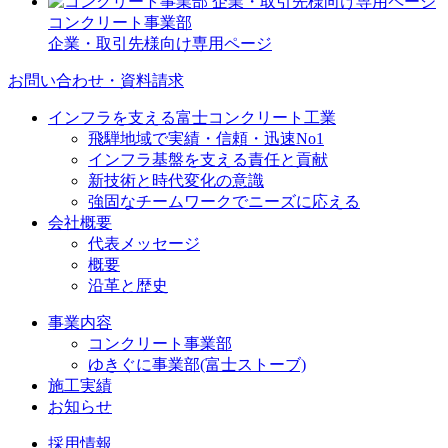
コンクリート事業部
企業・取引先様向け専用ページ
お問い合わせ・資料請求
インフラを支える富士コンクリート工業
飛騨地域で実績・信頼・迅速No1
インフラ基盤を支える責任と貢献
新技術と時代変化の意識
強固なチームワークでニーズに応える
会社概要
代表メッセージ
概要
沿革と歴史
事業内容
コンクリート事業部
ゆきぐに事業部(富士ストーブ)
施工実績
お知らせ
採用情報