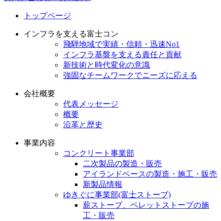
トップページ
インフラを支える富士コン
飛騨地域で実績・信頼・迅速No1
インフラ基盤を支える責任と貢献
新技術と時代変化の意識
強固なチームワークでニーズに応える
会社概要
代表メッセージ
概要
沿革と歴史
事業内容
コンクリート事業部
二次製品の製造・販売
アイランドベースの製造・施工・販売
新製品情報
ゆきぐに事業部(富士ストーブ)
薪ストーブ、ペレットストーブの施
工・販売