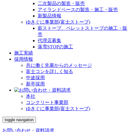
二次製品の製造・販売
アイランドベースの製造・施工・販売
新製品情報
ゆきぐに事業部(富士ストーブ)
薪ストーブ、ペレットストーブの施工・販
売
代理店募集
落雪STOPの施工
施工実績
採用情報
共に働く先輩からのメッセージ
富士コンを詳しく知る
中途採用
新卒採用
本社
コンクリート事業部
ゆきぐに事業部(富士ストーブ)
toggle navigation
お問い合わせ・資料請求