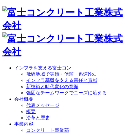
インフラを支える富士コン
飛騨地域で実績・信頼・迅速No1
インフラ基盤を支える責任と貢献
新技術と時代変化の意識
強固なチームワークでニーズに応える
会社概要
代表メッセージ
概要
沿革と歴史
事業内容
コンクリート事業部