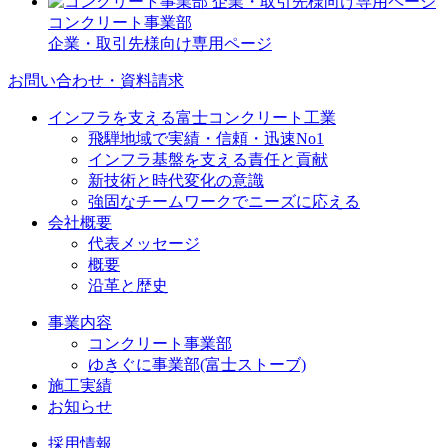
コンクリート事業部
企業・取引先様向け専用ページ
お問い合わせ・資料請求
インフラを支える富士コンクリート工業
飛騨地域で実績・信頼・迅速No1
インフラ基盤を支える責任と貢献
新技術と時代変化の意識
強固なチームワークでニーズに応える
会社概要
代表メッセージ
概要
沿革と歴史
事業内容
コンクリート事業部
ゆきぐに事業部(富士ストーブ)
施工実績
お知らせ
採用情報