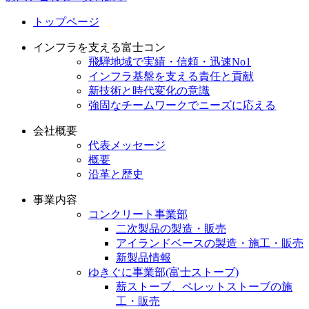
トップページ
インフラを支える富士コン
飛騨地域で実績・信頼・迅速No1
インフラ基盤を支える責任と貢献
新技術と時代変化の意識
強固なチームワークでニーズに応える
会社概要
代表メッセージ
概要
沿革と歴史
事業内容
コンクリート事業部
二次製品の製造・販売
アイランドベースの製造・施工・販売
新製品情報
ゆきぐに事業部(富士ストーブ)
薪ストーブ、ペレットストーブの施
工・販売