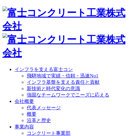
インフラを支える富士コン
飛騨地域で実績・信頼・迅速No1
インフラ基盤を支える責任と貢献
新技術と時代変化の意識
強固なチームワークでニーズに応える
会社概要
代表メッセージ
概要
沿革と歴史
事業内容
コンクリート事業部