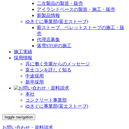
二次製品の製造・販売
アイランドベースの製造・施工・販売
新製品情報
ゆきぐに事業部(富士ストーブ)
薪ストーブ、ペレットストーブの施工・販
売
代理店募集
落雪STOPの施工
施工実績
採用情報
共に働く先輩からのメッセージ
富士コンを詳しく知る
中途採用
新卒採用
本社
コンクリート事業部
ゆきぐに事業部(富士ストーブ)
toggle navigation
お問い合わせ・資料請求