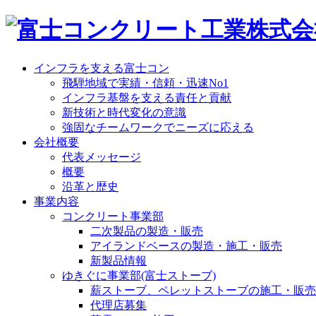
インフラを支える富士コン
飛騨地域で実績・信頼・迅速No1
インフラ基盤を支える責任と貢献
新技術と時代変化の意識
強固なチームワークでニーズに応える
会社概要
代表メッセージ
概要
沿革と歴史
事業内容
コンクリート事業部
二次製品の製造・販売
アイランドベースの製造・施工・販売
新製品情報
ゆきぐに事業部(富士ストーブ)
薪ストーブ、ペレットストーブの施工・販売
代理店募集