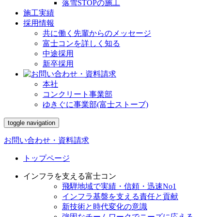
落雪STOPの施工
施工実績
採用情報
共に働く先輩からのメッセージ
富士コンを詳しく知る
中途採用
新卒採用
本社
コンクリート事業部
ゆきぐに事業部(富士ストーブ)
toggle navigation
お問い合わせ・資料請求
トップページ
インフラを支える富士コン
飛騨地域で実績・信頼・迅速No1
インフラ基盤を支える責任と貢献
新技術と時代変化の意識
強固なチームワークでニーズに応える