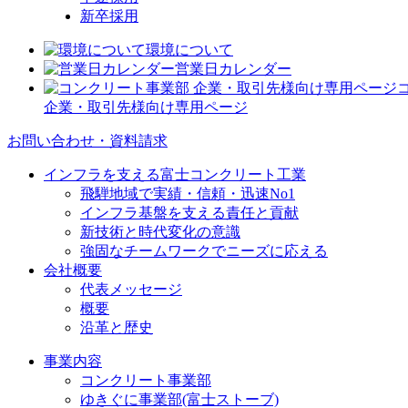
新卒採用
環境について
営業日カレンダー
企業・取引先様向け専用ページ
お問い合わせ・資料請求
インフラを支える富士コンクリート工業
飛騨地域で実績・信頼・迅速No1
インフラ基盤を支える責任と貢献
新技術と時代変化の意識
強固なチームワークでニーズに応える
会社概要
代表メッセージ
概要
沿革と歴史
事業内容
コンクリート事業部
ゆきぐに事業部(富士ストーブ)