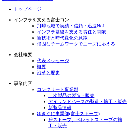
トップページ
インフラを支える富士コン
飛騨地域で実績・信頼・迅速No1
インフラ基盤を支える責任と貢献
新技術と時代変化の意識
強固なチームワークでニーズに応える
会社概要
代表メッセージ
概要
沿革と歴史
事業内容
コンクリート事業部
二次製品の製造・販売
アイランドベースの製造・施工・販売
新製品情報
ゆきぐに事業部(富士ストーブ)
薪ストーブ、ペレットストーブの施
工・販売