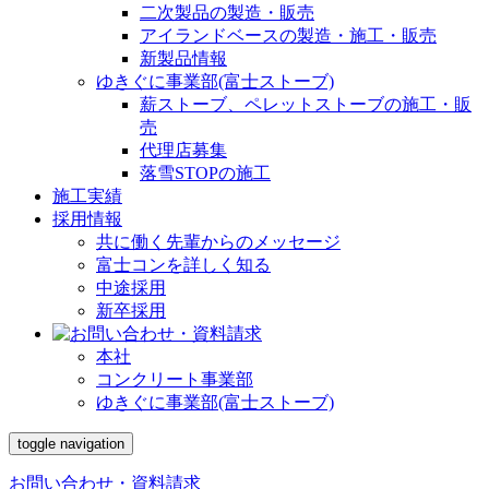
二次製品の製造・販売
アイランドベースの製造・施工・販売
新製品情報
ゆきぐに事業部(富士ストーブ)
薪ストーブ、ペレットストーブの施工・販
売
代理店募集
落雪STOPの施工
施工実績
採用情報
共に働く先輩からのメッセージ
富士コンを詳しく知る
中途採用
新卒採用
本社
コンクリート事業部
ゆきぐに事業部(富士ストーブ)
toggle navigation
お問い合わせ・資料請求