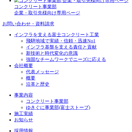
コンクリート事業部
企業・取引先様向け専用ページ
お問い合わせ・資料請求
インフラを支える富士コンクリート工業
飛騨地域で実績・信頼・迅速No1
インフラ基盤を支える責任と貢献
新技術と時代変化の意識
強固なチームワークでニーズに応える
会社概要
代表メッセージ
概要
沿革と歴史
事業内容
コンクリート事業部
ゆきぐに事業部(富士ストーブ)
施工実績
お知らせ
採用情報