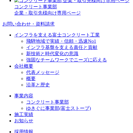
コンクリート事業部
企業・取引先様向け専用ページ
お問い合わせ・資料請求
インフラを支える富士コンクリート工業
飛騨地域で実績・信頼・迅速No1
インフラ基盤を支える責任と貢献
新技術と時代変化の意識
強固なチームワークでニーズに応える
会社概要
代表メッセージ
概要
沿革と歴史
事業内容
コンクリート事業部
ゆきぐに事業部(富士ストーブ)
施工実績
お知らせ
採用情報