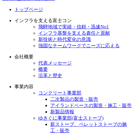
トップページ
インフラを支える富士コン
飛騨地域で実績・信頼・迅速No1
インフラ基盤を支える責任と貢献
新技術と時代変化の意識
強固なチームワークでニーズに応える
会社概要
代表メッセージ
概要
沿革と歴史
事業内容
コンクリート事業部
二次製品の製造・販売
アイランドベースの製造・施工・販売
新製品情報
ゆきぐに事業部(富士ストーブ)
薪ストーブ、ペレットストーブの施
工・販売