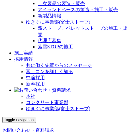
二次製品の製造・販売
アイランドベースの製造・施工・販売
新製品情報
ゆきぐに事業部(富士ストーブ)
薪ストーブ、ペレットストーブの施工・販
売
代理店募集
落雪STOPの施工
施工実績
採用情報
共に働く先輩からのメッセージ
富士コンを詳しく知る
中途採用
新卒採用
本社
コンクリート事業部
ゆきぐに事業部(富士ストーブ)
toggle navigation
お問い合わせ・資料請求