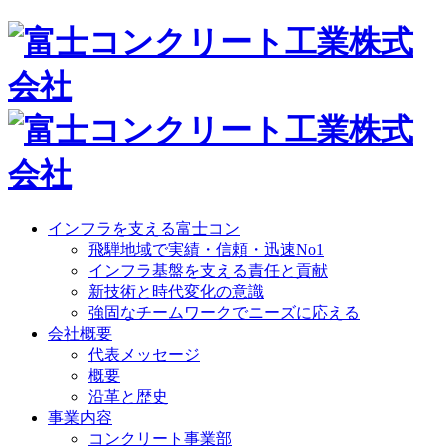
インフラを支える富士コン
飛騨地域で実績・信頼・迅速No1
インフラ基盤を支える責任と貢献
新技術と時代変化の意識
強固なチームワークでニーズに応える
会社概要
代表メッセージ
概要
沿革と歴史
事業内容
コンクリート事業部