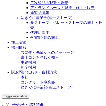
二次製品の製造・販売
アイランドベースの製造・施工・販売
新製品情報
ゆきぐに事業部(富士ストーブ)
薪ストーブ、ペレットストーブの施工・販
売
代理店募集
落雪STOPの施工
施工実績
採用情報
共に働く先輩からのメッセージ
富士コンを詳しく知る
中途採用
新卒採用
本社
コンクリート事業部
ゆきぐに事業部(富士ストーブ)
toggle navigation
お問い合わせ・資料請求