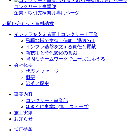
コンクリート事業部
企業・取引先様向け専用ページ
お問い合わせ・資料請求
インフラを支える富士コンクリート工業
飛騨地域で実績・信頼・迅速No1
インフラ基盤を支える責任と貢献
新技術と時代変化の意識
強固なチームワークでニーズに応える
会社概要
代表メッセージ
概要
沿革と歴史
事業内容
コンクリート事業部
ゆきぐに事業部(富士ストーブ)
施工実績
お知らせ
採用情報