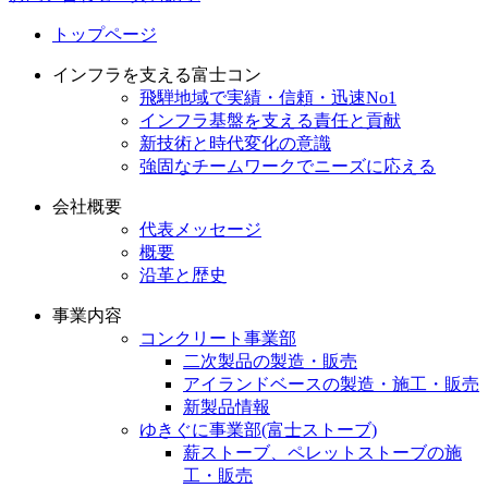
トップページ
インフラを支える富士コン
飛騨地域で実績・信頼・迅速No1
インフラ基盤を支える責任と貢献
新技術と時代変化の意識
強固なチームワークでニーズに応える
会社概要
代表メッセージ
概要
沿革と歴史
事業内容
コンクリート事業部
二次製品の製造・販売
アイランドベースの製造・施工・販売
新製品情報
ゆきぐに事業部(富士ストーブ)
薪ストーブ、ペレットストーブの施
工・販売