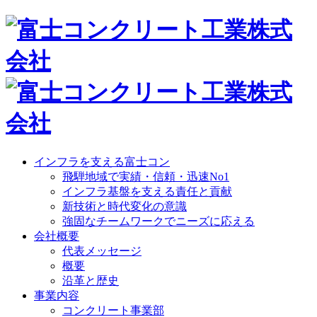
インフラを支える富士コン
飛騨地域で実績・信頼・迅速No1
インフラ基盤を支える責任と貢献
新技術と時代変化の意識
強固なチームワークでニーズに応える
会社概要
代表メッセージ
概要
沿革と歴史
事業内容
コンクリート事業部