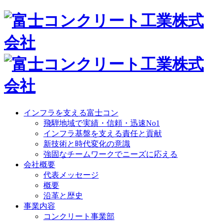
インフラを支える富士コン
飛騨地域で実績・信頼・迅速No1
インフラ基盤を支える責任と貢献
新技術と時代変化の意識
強固なチームワークでニーズに応える
会社概要
代表メッセージ
概要
沿革と歴史
事業内容
コンクリート事業部