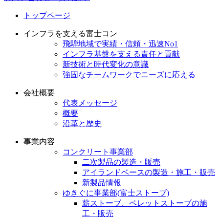
トップページ
インフラを支える富士コン
飛騨地域で実績・信頼・迅速No1
インフラ基盤を支える責任と貢献
新技術と時代変化の意識
強固なチームワークでニーズに応える
会社概要
代表メッセージ
概要
沿革と歴史
事業内容
コンクリート事業部
二次製品の製造・販売
アイランドベースの製造・施工・販売
新製品情報
ゆきぐに事業部(富士ストーブ)
薪ストーブ、ペレットストーブの施
工・販売