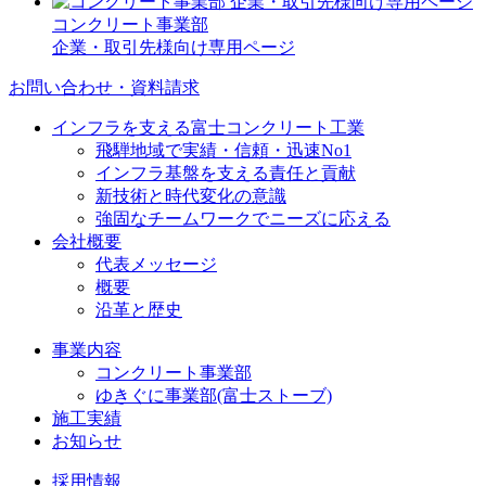
コンクリート事業部
企業・取引先様向け専用ページ
お問い合わせ・資料請求
インフラを支える富士コンクリート工業
飛騨地域で実績・信頼・迅速No1
インフラ基盤を支える責任と貢献
新技術と時代変化の意識
強固なチームワークでニーズに応える
会社概要
代表メッセージ
概要
沿革と歴史
事業内容
コンクリート事業部
ゆきぐに事業部(富士ストーブ)
施工実績
お知らせ
採用情報