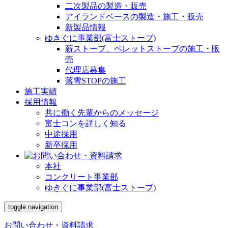
二次製品の製造・販売
アイランドベースの製造・施工・販売
新製品情報
ゆきぐに事業部(富士ストーブ)
薪ストーブ、ペレットストーブの施工・販
売
代理店募集
落雪STOPの施工
施工実績
採用情報
共に働く先輩からのメッセージ
富士コンを詳しく知る
中途採用
新卒採用
本社
コンクリート事業部
ゆきぐに事業部(富士ストーブ)
toggle navigation
お問い合わせ・資料請求