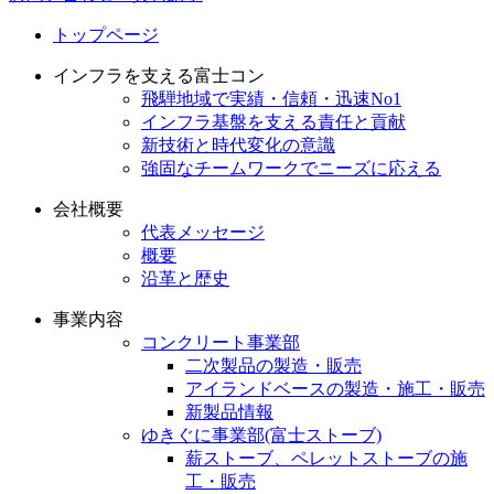
トップページ
インフラを支える富士コン
飛騨地域で実績・信頼・迅速No1
インフラ基盤を支える責任と貢献
新技術と時代変化の意識
強固なチームワークでニーズに応える
会社概要
代表メッセージ
概要
沿革と歴史
事業内容
コンクリート事業部
二次製品の製造・販売
アイランドベースの製造・施工・販売
新製品情報
ゆきぐに事業部(富士ストーブ)
薪ストーブ、ペレットストーブの施
工・販売