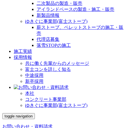
二次製品の製造・販売
アイランドベースの製造・施工・販売
新製品情報
ゆきぐに事業部(富士ストーブ)
薪ストーブ、ペレットストーブの施工・販
売
代理店募集
落雪STOPの施工
施工実績
採用情報
共に働く先輩からのメッセージ
富士コンを詳しく知る
中途採用
新卒採用
本社
コンクリート事業部
ゆきぐに事業部(富士ストーブ)
toggle navigation
お問い合わせ・資料請求