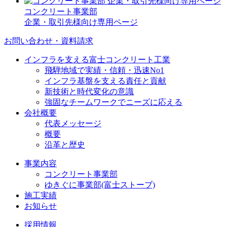
コンクリート事業部
企業・取引先様向け専用ページ
お問い合わせ・資料請求
インフラを支える富士コンクリート工業
飛騨地域で実績・信頼・迅速No1
インフラ基盤を支える責任と貢献
新技術と時代変化の意識
強固なチームワークでニーズに応える
会社概要
代表メッセージ
概要
沿革と歴史
事業内容
コンクリート事業部
ゆきぐに事業部(富士ストーブ)
施工実績
お知らせ
採用情報