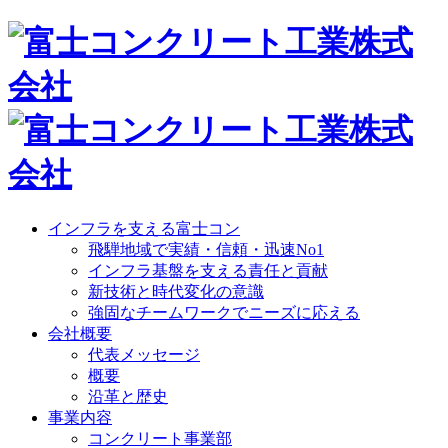
インフラを支える富士コン
飛騨地域で実績・信頼・迅速No1
インフラ基盤を支える責任と貢献
新技術と時代変化の意識
強固なチームワークでニーズに応える
会社概要
代表メッセージ
概要
沿革と歴史
事業内容
コンクリート事業部