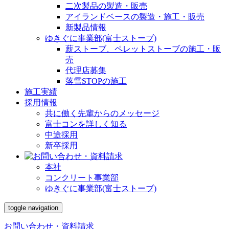
二次製品の製造・販売
アイランドベースの製造・施工・販売
新製品情報
ゆきぐに事業部(富士ストーブ)
薪ストーブ、ペレットストーブの施工・販
売
代理店募集
落雪STOPの施工
施工実績
採用情報
共に働く先輩からのメッセージ
富士コンを詳しく知る
中途採用
新卒採用
本社
コンクリート事業部
ゆきぐに事業部(富士ストーブ)
toggle navigation
お問い合わせ・資料請求