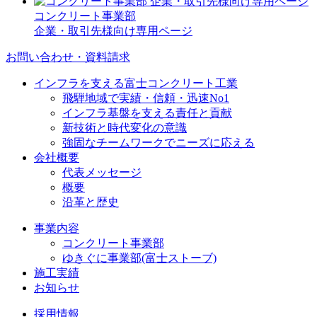
コンクリート事業部
企業・取引先様向け専用ページ
お問い合わせ・資料請求
インフラを支える富士コンクリート工業
飛騨地域で実績・信頼・迅速No1
インフラ基盤を支える責任と貢献
新技術と時代変化の意識
強固なチームワークでニーズに応える
会社概要
代表メッセージ
概要
沿革と歴史
事業内容
コンクリート事業部
ゆきぐに事業部(富士ストーブ)
施工実績
お知らせ
採用情報