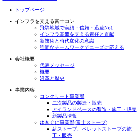
トップページ
インフラを支える富士コン
飛騨地域で実績・信頼・迅速No1
インフラ基盤を支える責任と貢献
新技術と時代変化の意識
強固なチームワークでニーズに応える
会社概要
代表メッセージ
概要
沿革と歴史
事業内容
コンクリート事業部
二次製品の製造・販売
アイランドベースの製造・施工・販売
新製品情報
ゆきぐに事業部(富士ストーブ)
薪ストーブ、ペレットストーブの施
工・販売