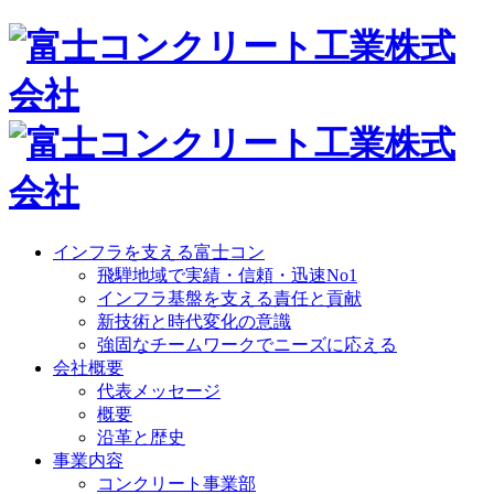
インフラを支える富士コン
飛騨地域で実績・信頼・迅速No1
インフラ基盤を支える責任と貢献
新技術と時代変化の意識
強固なチームワークでニーズに応える
会社概要
代表メッセージ
概要
沿革と歴史
事業内容
コンクリート事業部