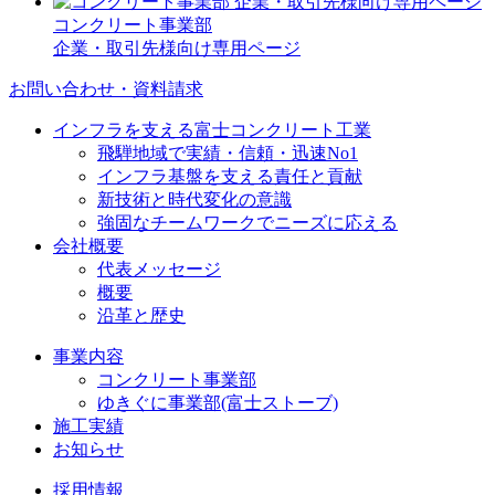
コンクリート事業部
企業・取引先様向け専用ページ
お問い合わせ・資料請求
インフラを支える富士コンクリート工業
飛騨地域で実績・信頼・迅速No1
インフラ基盤を支える責任と貢献
新技術と時代変化の意識
強固なチームワークでニーズに応える
会社概要
代表メッセージ
概要
沿革と歴史
事業内容
コンクリート事業部
ゆきぐに事業部(富士ストーブ)
施工実績
お知らせ
採用情報