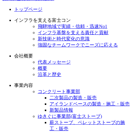
トップページ
インフラを支える富士コン
飛騨地域で実績・信頼・迅速No1
インフラ基盤を支える責任と貢献
新技術と時代変化の意識
強固なチームワークでニーズに応える
会社概要
代表メッセージ
概要
沿革と歴史
事業内容
コンクリート事業部
二次製品の製造・販売
アイランドベースの製造・施工・販売
新製品情報
ゆきぐに事業部(富士ストーブ)
薪ストーブ、ペレットストーブの施
工・販売