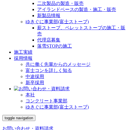
二次製品の製造・販売
アイランドベースの製造・施工・販売
新製品情報
ゆきぐに事業部(富士ストーブ)
薪ストーブ、ペレットストーブの施工・販
売
代理店募集
落雪STOPの施工
施工実績
採用情報
共に働く先輩からのメッセージ
富士コンを詳しく知る
中途採用
新卒採用
本社
コンクリート事業部
ゆきぐに事業部(富士ストーブ)
toggle navigation
お問い合わせ・資料請求