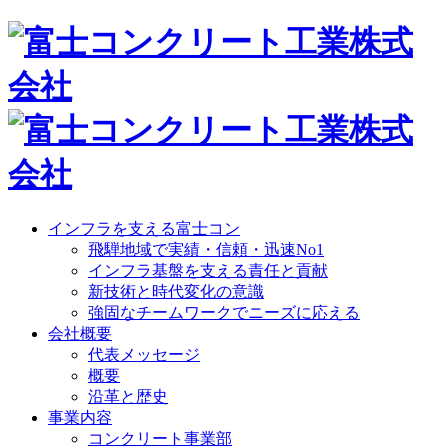
インフラを支える富士コン
飛騨地域で実績・信頼・迅速No1
インフラ基盤を支える責任と貢献
新技術と時代変化の意識
強固なチームワークでニーズに応える
会社概要
代表メッセージ
概要
沿革と歴史
事業内容
コンクリート事業部