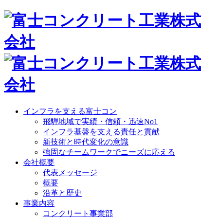
インフラを支える富士コン
飛騨地域で実績・信頼・迅速No1
インフラ基盤を支える責任と貢献
新技術と時代変化の意識
強固なチームワークでニーズに応える
会社概要
代表メッセージ
概要
沿革と歴史
事業内容
コンクリート事業部