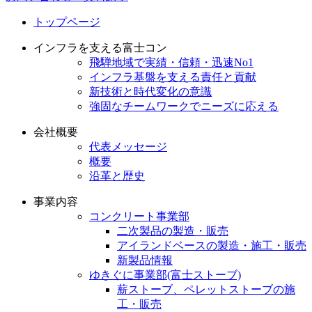
トップページ
インフラを支える富士コン
飛騨地域で実績・信頼・迅速No1
インフラ基盤を支える責任と貢献
新技術と時代変化の意識
強固なチームワークでニーズに応える
会社概要
代表メッセージ
概要
沿革と歴史
事業内容
コンクリート事業部
二次製品の製造・販売
アイランドベースの製造・施工・販売
新製品情報
ゆきぐに事業部(富士ストーブ)
薪ストーブ、ペレットストーブの施
工・販売