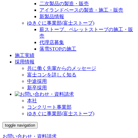
二次製品の製造・販売
アイランドベースの製造・施工・販売
新製品情報
ゆきぐに事業部(富士ストーブ)
薪ストーブ、ペレットストーブの施工・販
売
代理店募集
落雪STOPの施工
施工実績
採用情報
共に働く先輩からのメッセージ
富士コンを詳しく知る
中途採用
新卒採用
本社
コンクリート事業部
ゆきぐに事業部(富士ストーブ)
toggle navigation
お問い合わせ・資料請求