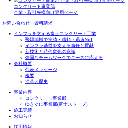
コンクリート事業部
企業・取引先様向け専用ページ
お問い合わせ・資料請求
インフラを支える富士コンクリート工業
飛騨地域で実績・信頼・迅速No1
インフラ基盤を支える責任と貢献
新技術と時代変化の意識
強固なチームワークでニーズに応える
会社概要
代表メッセージ
概要
沿革と歴史
事業内容
コンクリート事業部
ゆきぐに事業部(富士ストーブ)
施工実績
お知らせ
採用情報