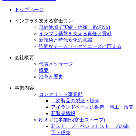
トップページ
インフラを支える富士コン
飛騨地域で実績・信頼・迅速No1
インフラ基盤を支える責任と貢献
新技術と時代変化の意識
強固なチームワークでニーズに応える
会社概要
代表メッセージ
概要
沿革と歴史
事業内容
コンクリート事業部
二次製品の製造・販売
アイランドベースの製造・施工・販売
新製品情報
ゆきぐに事業部(富士ストーブ)
薪ストーブ、ペレットストーブの施
工・販売