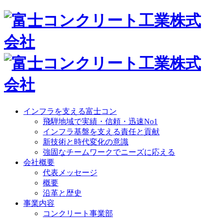
インフラを支える富士コン
飛騨地域で実績・信頼・迅速No1
インフラ基盤を支える責任と貢献
新技術と時代変化の意識
強固なチームワークでニーズに応える
会社概要
代表メッセージ
概要
沿革と歴史
事業内容
コンクリート事業部