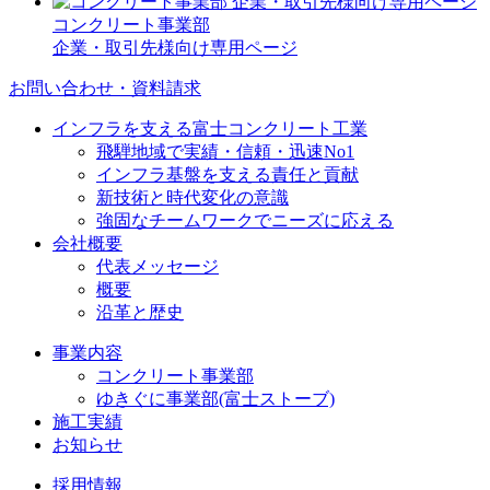
コンクリート事業部
企業・取引先様向け専用ページ
お問い合わせ・資料請求
インフラを支える富士コンクリート工業
飛騨地域で実績・信頼・迅速No1
インフラ基盤を支える責任と貢献
新技術と時代変化の意識
強固なチームワークでニーズに応える
会社概要
代表メッセージ
概要
沿革と歴史
事業内容
コンクリート事業部
ゆきぐに事業部(富士ストーブ)
施工実績
お知らせ
採用情報