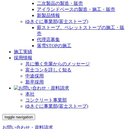
二次製品の製造・販売
アイランドベースの製造・施工・販売
新製品情報
ゆきぐに事業部(富士ストーブ)
薪ストーブ、ペレットストーブの施工・販
売
代理店募集
落雪STOPの施工
施工実績
採用情報
共に働く先輩からのメッセージ
富士コンを詳しく知る
中途採用
新卒採用
本社
コンクリート事業部
ゆきぐに事業部(富士ストーブ)
toggle navigation
お問い合わせ・資料請求