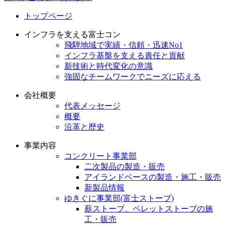
トップページ
インフラを支える富士コン
飛騨地域で実績・信頼・迅速No1
インフラ基盤を支える責任と貢献
新技術と時代変化の意識
強固なチームワークでニーズに応える
会社概要
代表メッセージ
概要
沿革と歴史
事業内容
コンクリート事業部
二次製品の製造・販売
アイランドベースの製造・施工・販売
新製品情報
ゆきぐに事業部(富士ストーブ)
薪ストーブ、ペレットストーブの施
工・販売