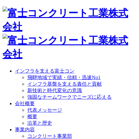
インフラを支える富士コン
飛騨地域で実績・信頼・迅速No1
インフラ基盤を支える責任と貢献
新技術と時代変化の意識
強固なチームワークでニーズに応える
会社概要
代表メッセージ
概要
沿革と歴史
事業内容
コンクリート事業部