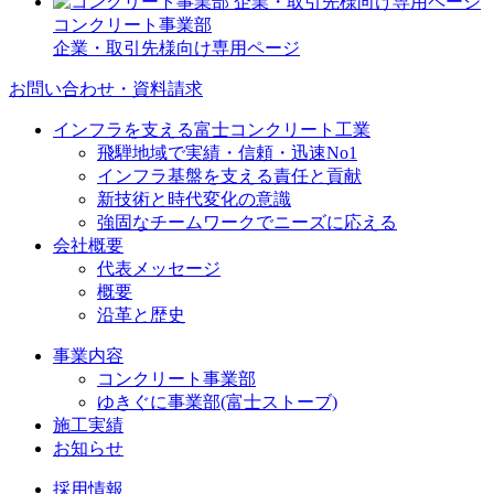
コンクリート事業部
企業・取引先様向け専用ページ
お問い合わせ・資料請求
インフラを支える富士コンクリート工業
飛騨地域で実績・信頼・迅速No1
インフラ基盤を支える責任と貢献
新技術と時代変化の意識
強固なチームワークでニーズに応える
会社概要
代表メッセージ
概要
沿革と歴史
事業内容
コンクリート事業部
ゆきぐに事業部(富士ストーブ)
施工実績
お知らせ
採用情報