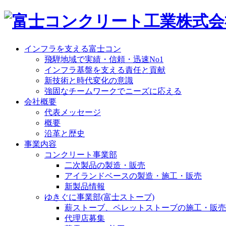
インフラを支える富士コン
飛騨地域で実績・信頼・迅速No1
インフラ基盤を支える責任と貢献
新技術と時代変化の意識
強固なチームワークでニーズに応える
会社概要
代表メッセージ
概要
沿革と歴史
事業内容
コンクリート事業部
二次製品の製造・販売
アイランドベースの製造・施工・販売
新製品情報
ゆきぐに事業部(富士ストーブ)
薪ストーブ、ペレットストーブの施工・販売
代理店募集