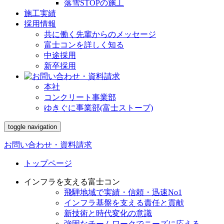
落雪STOPの施工
施工実績
採用情報
共に働く先輩からのメッセージ
富士コンを詳しく知る
中途採用
新卒採用
本社
コンクリート事業部
ゆきぐに事業部(富士ストーブ)
toggle navigation
お問い合わせ・資料請求
トップページ
インフラを支える富士コン
飛騨地域で実績・信頼・迅速No1
インフラ基盤を支える責任と貢献
新技術と時代変化の意識
強固なチームワークでニーズに応える