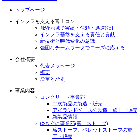
トップページ
インフラを支える富士コン
飛騨地域で実績・信頼・迅速No1
インフラ基盤を支える責任と貢献
新技術と時代変化の意識
強固なチームワークでニーズに応える
会社概要
代表メッセージ
概要
沿革と歴史
事業内容
コンクリート事業部
二次製品の製造・販売
アイランドベースの製造・施工・販売
新製品情報
ゆきぐに事業部(富士ストーブ)
薪ストーブ、ペレットストーブの施
工・販売