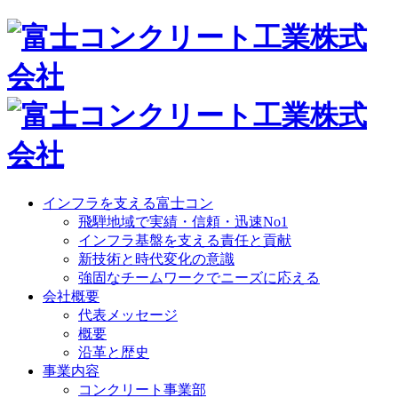
インフラを支える富士コン
飛騨地域で実績・信頼・迅速No1
インフラ基盤を支える責任と貢献
新技術と時代変化の意識
強固なチームワークでニーズに応える
会社概要
代表メッセージ
概要
沿革と歴史
事業内容
コンクリート事業部