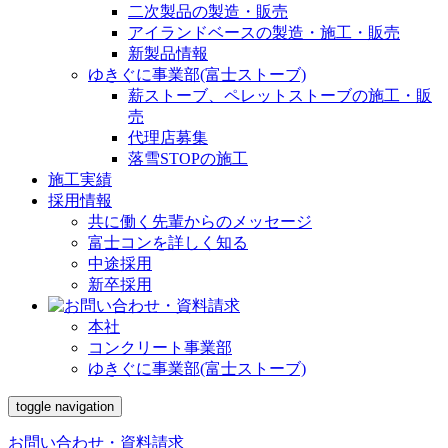
二次製品の製造・販売
アイランドベースの製造・施工・販売
新製品情報
ゆきぐに事業部(富士ストーブ)
薪ストーブ、ペレットストーブの施工・販
売
代理店募集
落雪STOPの施工
施工実績
採用情報
共に働く先輩からのメッセージ
富士コンを詳しく知る
中途採用
新卒採用
本社
コンクリート事業部
ゆきぐに事業部(富士ストーブ)
toggle navigation
お問い合わせ・資料請求