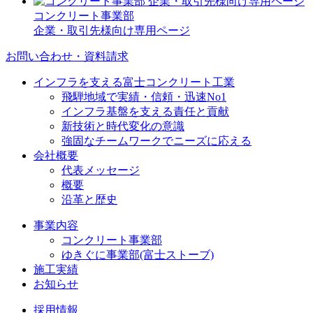
コンクリート事業部
企業・取引先様向け専用ページ
お問い合わせ・資料請求
インフラを支える富士コンクリート工業
飛騨地域で実績・信頼・迅速No1
インフラ基盤を支える責任と貢献
新技術と時代変化の意識
強固なチームワークでニーズに応える
会社概要
代表メッセージ
概要
沿革と歴史
事業内容
コンクリート事業部
ゆきぐに事業部(富士ストーブ)
施工実績
お知らせ
採用情報