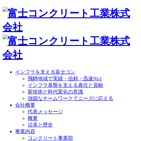
インフラを支える富士コン
飛騨地域で実績・信頼・迅速No1
インフラ基盤を支える責任と貢献
新技術と時代変化の意識
強固なチームワークでニーズに応える
会社概要
代表メッセージ
概要
沿革と歴史
事業内容
コンクリート事業部