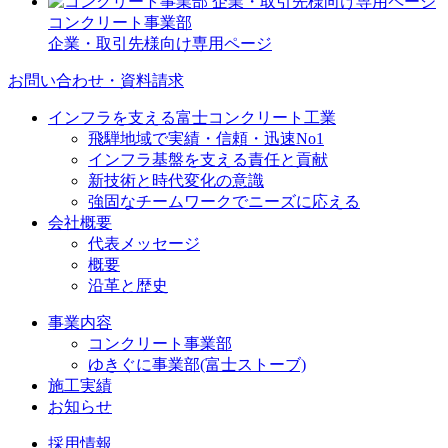
コンクリート事業部
企業・取引先様向け専用ページ
お問い合わせ・資料請求
インフラを支える富士コンクリート工業
飛騨地域で実績・信頼・迅速No1
インフラ基盤を支える責任と貢献
新技術と時代変化の意識
強固なチームワークでニーズに応える
会社概要
代表メッセージ
概要
沿革と歴史
事業内容
コンクリート事業部
ゆきぐに事業部(富士ストーブ)
施工実績
お知らせ
採用情報