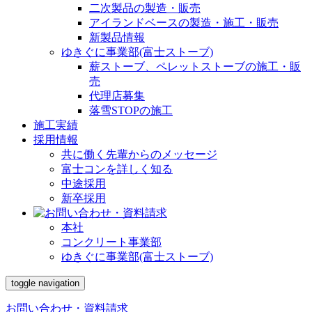
二次製品の製造・販売
アイランドベースの製造・施工・販売
新製品情報
ゆきぐに事業部(富士ストーブ)
薪ストーブ、ペレットストーブの施工・販
売
代理店募集
落雪STOPの施工
施工実績
採用情報
共に働く先輩からのメッセージ
富士コンを詳しく知る
中途採用
新卒採用
本社
コンクリート事業部
ゆきぐに事業部(富士ストーブ)
toggle navigation
お問い合わせ・資料請求