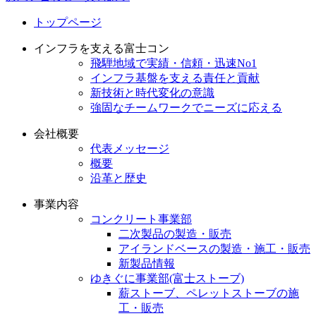
トップページ
インフラを支える富士コン
飛騨地域で実績・信頼・迅速No1
インフラ基盤を支える責任と貢献
新技術と時代変化の意識
強固なチームワークでニーズに応える
会社概要
代表メッセージ
概要
沿革と歴史
事業内容
コンクリート事業部
二次製品の製造・販売
アイランドベースの製造・施工・販売
新製品情報
ゆきぐに事業部(富士ストーブ)
薪ストーブ、ペレットストーブの施
工・販売