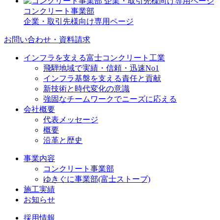
コンクリート事業部
企業・取引先様向け専用ページ
お問い合わせ・資料請求
インフラを支える富士コンクリート工業
飛騨地域で実績・信頼・迅速No1
インフラ基盤を支える責任と貢献
新技術と時代変化の意識
強固なチームワークでニーズに応える
会社概要
代表メッセージ
概要
沿革と歴史
事業内容
コンクリート事業部
ゆきぐに事業部(富士ストーブ)
施工実績
お知らせ
採用情報