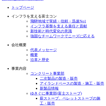
トップページ
インフラを支える富士コン
飛騨地域で実績・信頼・迅速No1
インフラ基盤を支える責任と貢献
新技術と時代変化の意識
強固なチームワークでニーズに応える
会社概要
代表メッセージ
概要
沿革と歴史
事業内容
コンクリート事業部
二次製品の製造・販売
アイランドベースの製造・施工・販売
新製品情報
ゆきぐに事業部(富士ストーブ)
薪ストーブ、ペレットストーブの施
工・販売