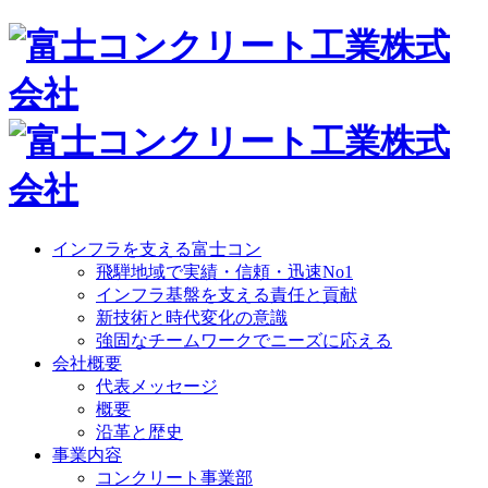
インフラを支える富士コン
飛騨地域で実績・信頼・迅速No1
インフラ基盤を支える責任と貢献
新技術と時代変化の意識
強固なチームワークでニーズに応える
会社概要
代表メッセージ
概要
沿革と歴史
事業内容
コンクリート事業部