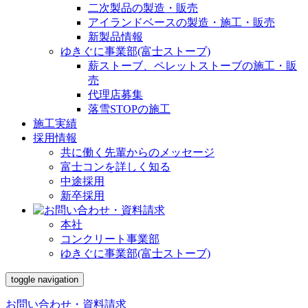
二次製品の製造・販売
アイランドベースの製造・施工・販売
新製品情報
ゆきぐに事業部(富士ストーブ)
薪ストーブ、ペレットストーブの施工・販
売
代理店募集
落雪STOPの施工
施工実績
採用情報
共に働く先輩からのメッセージ
富士コンを詳しく知る
中途採用
新卒採用
本社
コンクリート事業部
ゆきぐに事業部(富士ストーブ)
toggle navigation
お問い合わせ・資料請求