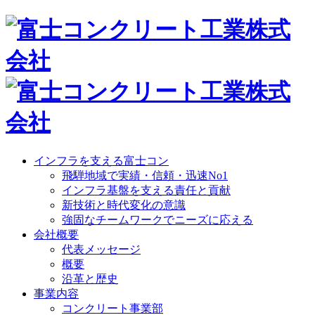
インフラを支える富士コン
飛騨地域で実績・信頼・迅速No1
インフラ基盤を支える責任と貢献
新技術と時代変化の意識
強固なチームワークでニーズに応える
会社概要
代表メッセージ
概要
沿革と歴史
事業内容
コンクリート事業部