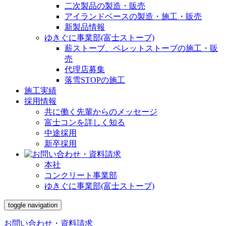
二次製品の製造・販売
アイランドベースの製造・施工・販売
新製品情報
ゆきぐに事業部(富士ストーブ)
薪ストーブ、ペレットストーブの施工・販
売
代理店募集
落雪STOPの施工
施工実績
採用情報
共に働く先輩からのメッセージ
富士コンを詳しく知る
中途採用
新卒採用
本社
コンクリート事業部
ゆきぐに事業部(富士ストーブ)
toggle navigation
お問い合わせ・資料請求