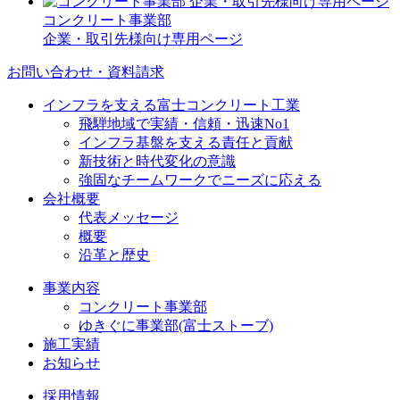
コンクリート事業部
企業・取引先様向け専用ページ
お問い合わせ・資料請求
インフラを支える富士コンクリート工業
飛騨地域で実績・信頼・迅速No1
インフラ基盤を支える責任と貢献
新技術と時代変化の意識
強固なチームワークでニーズに応える
会社概要
代表メッセージ
概要
沿革と歴史
事業内容
コンクリート事業部
ゆきぐに事業部(富士ストーブ)
施工実績
お知らせ
採用情報