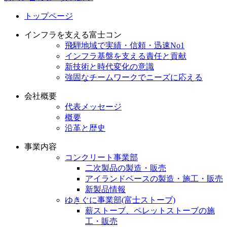
トップページ
インフラを支える富士コン
飛騨地域で実績・信頼・迅速No1
インフラ基盤を支える責任と貢献
新技術と時代変化の意識
強固なチームワークでニーズに応える
会社概要
代表メッセージ
概要
沿革と歴史
事業内容
コンクリート事業部
二次製品の製造・販売
アイランドベースの製造・施工・販売
新製品情報
ゆきぐに事業部(富士ストーブ)
薪ストーブ、ペレットストーブの施
工・販売