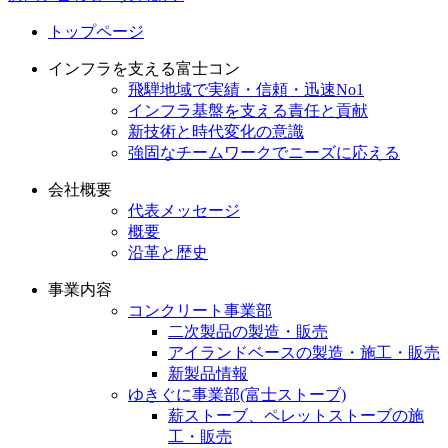
トップページ
インフラを支える富士コン
飛騨地域で実績・信頼・迅速No1
インフラ基盤を支える責任と貢献
新技術と時代変化の意識
強固なチームワークでニーズに応える
会社概要
代表メッセージ
概要
沿革と歴史
事業内容
コンクリート事業部
二次製品の製造・販売
アイランドベースの製造・施工・販売
新製品情報
ゆきぐに事業部(富士ストーブ)
薪ストーブ、ペレットストーブの施
工・販売