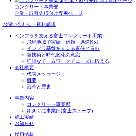
コンクリート事業部
企業・取引先様向け専用ページ
お問い合わせ・資料請求
インフラを支える富士コンクリート工業
飛騨地域で実績・信頼・迅速No1
インフラ基盤を支える責任と貢献
新技術と時代変化の意識
強固なチームワークでニーズに応える
会社概要
代表メッセージ
概要
沿革と歴史
事業内容
コンクリート事業部
ゆきぐに事業部(富士ストーブ)
施工実績
お知らせ
採用情報