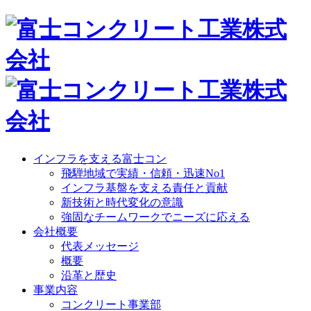
インフラを支える富士コン
飛騨地域で実績・信頼・迅速No1
インフラ基盤を支える責任と貢献
新技術と時代変化の意識
強固なチームワークでニーズに応える
会社概要
代表メッセージ
概要
沿革と歴史
事業内容
コンクリート事業部