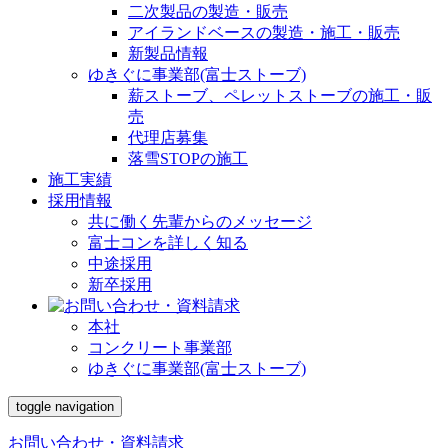
二次製品の製造・販売
アイランドベースの製造・施工・販売
新製品情報
ゆきぐに事業部(富士ストーブ)
薪ストーブ、ペレットストーブの施工・販
売
代理店募集
落雪STOPの施工
施工実績
採用情報
共に働く先輩からのメッセージ
富士コンを詳しく知る
中途採用
新卒採用
本社
コンクリート事業部
ゆきぐに事業部(富士ストーブ)
toggle navigation
お問い合わせ・資料請求