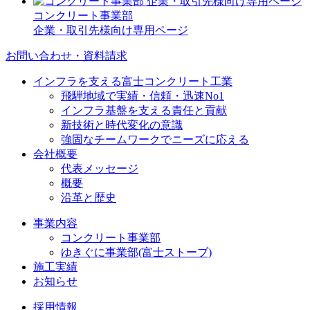
コンクリート事業部
企業・取引先様向け専用ページ
お問い合わせ・資料請求
インフラを支える富士コンクリート工業
飛騨地域で実績・信頼・迅速No1
インフラ基盤を支える責任と貢献
新技術と時代変化の意識
強固なチームワークでニーズに応える
会社概要
代表メッセージ
概要
沿革と歴史
事業内容
コンクリート事業部
ゆきぐに事業部(富士ストーブ)
施工実績
お知らせ
採用情報