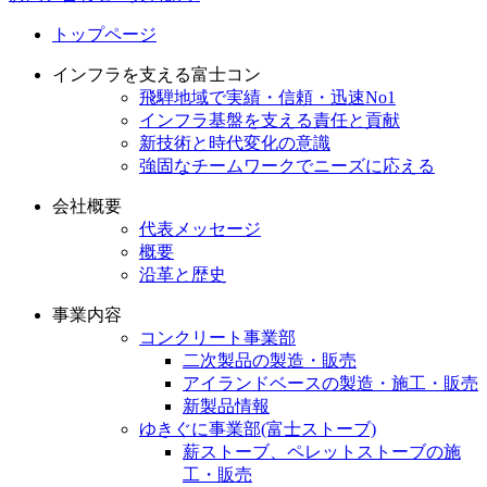
トップページ
インフラを支える富士コン
飛騨地域で実績・信頼・迅速No1
インフラ基盤を支える責任と貢献
新技術と時代変化の意識
強固なチームワークでニーズに応える
会社概要
代表メッセージ
概要
沿革と歴史
事業内容
コンクリート事業部
二次製品の製造・販売
アイランドベースの製造・施工・販売
新製品情報
ゆきぐに事業部(富士ストーブ)
薪ストーブ、ペレットストーブの施
工・販売