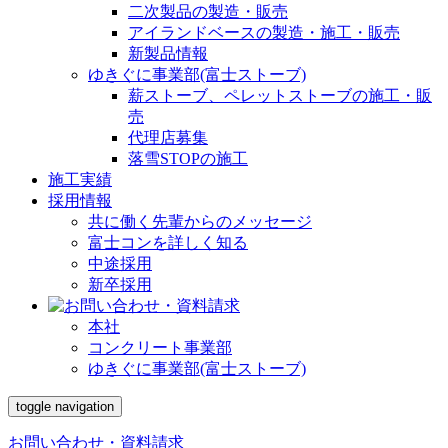
二次製品の製造・販売
アイランドベースの製造・施工・販売
新製品情報
ゆきぐに事業部(富士ストーブ)
薪ストーブ、ペレットストーブの施工・販
売
代理店募集
落雪STOPの施工
施工実績
採用情報
共に働く先輩からのメッセージ
富士コンを詳しく知る
中途採用
新卒採用
本社
コンクリート事業部
ゆきぐに事業部(富士ストーブ)
toggle navigation
お問い合わせ・資料請求