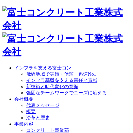
インフラを支える富士コン
飛騨地域で実績・信頼・迅速No1
インフラ基盤を支える責任と貢献
新技術と時代変化の意識
強固なチームワークでニーズに応える
会社概要
代表メッセージ
概要
沿革と歴史
事業内容
コンクリート事業部