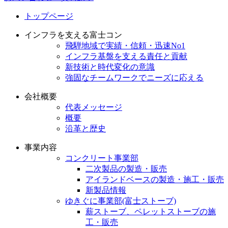
トップページ
インフラを支える富士コン
飛騨地域で実績・信頼・迅速No1
インフラ基盤を支える責任と貢献
新技術と時代変化の意識
強固なチームワークでニーズに応える
会社概要
代表メッセージ
概要
沿革と歴史
事業内容
コンクリート事業部
二次製品の製造・販売
アイランドベースの製造・施工・販売
新製品情報
ゆきぐに事業部(富士ストーブ)
薪ストーブ、ペレットストーブの施
工・販売