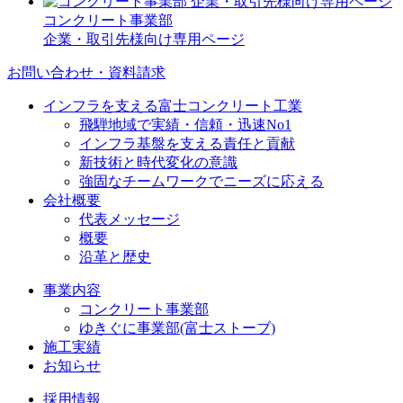
コンクリート事業部
企業・取引先様向け専用ページ
お問い合わせ・資料請求
インフラを支える富士コンクリート工業
飛騨地域で実績・信頼・迅速No1
インフラ基盤を支える責任と貢献
新技術と時代変化の意識
強固なチームワークでニーズに応える
会社概要
代表メッセージ
概要
沿革と歴史
事業内容
コンクリート事業部
ゆきぐに事業部(富士ストーブ)
施工実績
お知らせ
採用情報