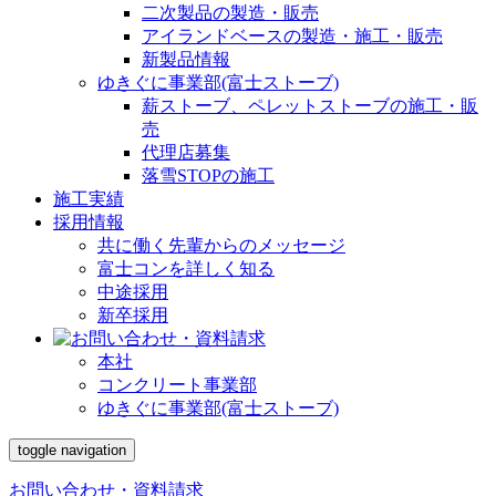
二次製品の製造・販売
アイランドベースの製造・施工・販売
新製品情報
ゆきぐに事業部(富士ストーブ)
薪ストーブ、ペレットストーブの施工・販
売
代理店募集
落雪STOPの施工
施工実績
採用情報
共に働く先輩からのメッセージ
富士コンを詳しく知る
中途採用
新卒採用
本社
コンクリート事業部
ゆきぐに事業部(富士ストーブ)
toggle navigation
お問い合わせ・資料請求