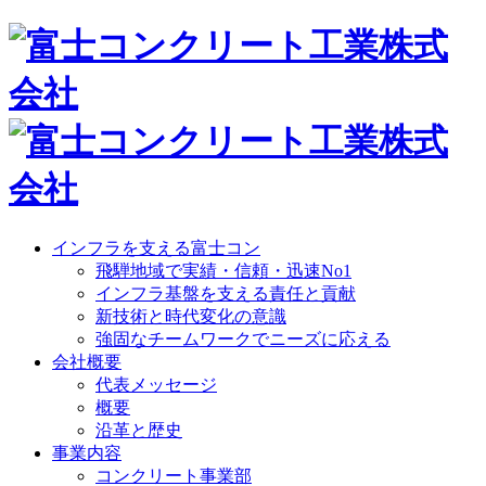
インフラを支える富士コン
飛騨地域で実績・信頼・迅速No1
インフラ基盤を支える責任と貢献
新技術と時代変化の意識
強固なチームワークでニーズに応える
会社概要
代表メッセージ
概要
沿革と歴史
事業内容
コンクリート事業部