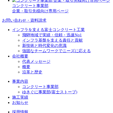
コンクリート事業部
企業・取引先様向け専用ページ
お問い合わせ・資料請求
インフラを支える富士コンクリート工業
飛騨地域で実績・信頼・迅速No1
インフラ基盤を支える責任と貢献
新技術と時代変化の意識
強固なチームワークでニーズに応える
会社概要
代表メッセージ
概要
沿革と歴史
事業内容
コンクリート事業部
ゆきぐに事業部(富士ストーブ)
施工実績
お知らせ
採用情報