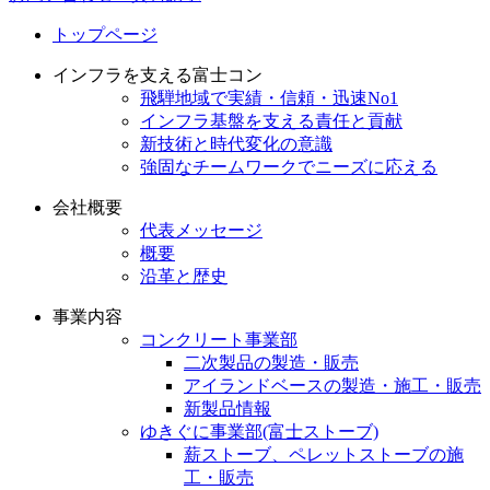
トップページ
インフラを支える富士コン
飛騨地域で実績・信頼・迅速No1
インフラ基盤を支える責任と貢献
新技術と時代変化の意識
強固なチームワークでニーズに応える
会社概要
代表メッセージ
概要
沿革と歴史
事業内容
コンクリート事業部
二次製品の製造・販売
アイランドベースの製造・施工・販売
新製品情報
ゆきぐに事業部(富士ストーブ)
薪ストーブ、ペレットストーブの施
工・販売