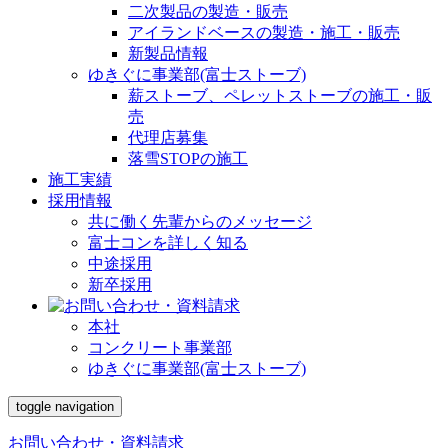
二次製品の製造・販売
アイランドベースの製造・施工・販売
新製品情報
ゆきぐに事業部(富士ストーブ)
薪ストーブ、ペレットストーブの施工・販
売
代理店募集
落雪STOPの施工
施工実績
採用情報
共に働く先輩からのメッセージ
富士コンを詳しく知る
中途採用
新卒採用
本社
コンクリート事業部
ゆきぐに事業部(富士ストーブ)
toggle navigation
お問い合わせ・資料請求