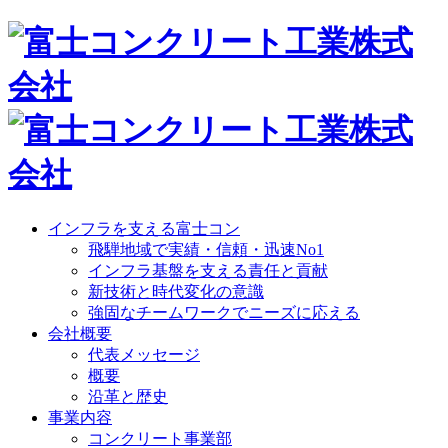
インフラを支える富士コン
飛騨地域で実績・信頼・迅速No1
インフラ基盤を支える責任と貢献
新技術と時代変化の意識
強固なチームワークでニーズに応える
会社概要
代表メッセージ
概要
沿革と歴史
事業内容
コンクリート事業部