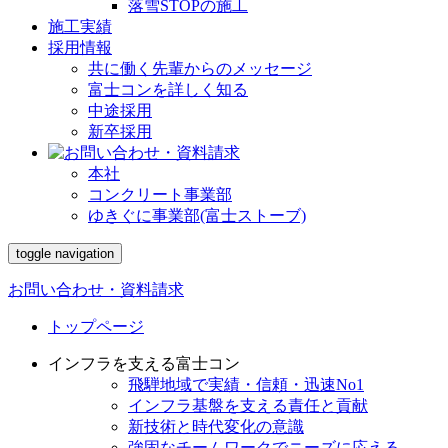
落雪STOPの施工
施工実績
採用情報
共に働く先輩からのメッセージ
富士コンを詳しく知る
中途採用
新卒採用
本社
コンクリート事業部
ゆきぐに事業部(富士ストーブ)
toggle navigation
お問い合わせ・資料請求
トップページ
インフラを支える富士コン
飛騨地域で実績・信頼・迅速No1
インフラ基盤を支える責任と貢献
新技術と時代変化の意識
強固なチームワークでニーズに応える