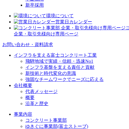
新卒採用
環境について
営業日カレンダー
企業・取引先様向け専用ページ
お問い合わせ・資料請求
インフラを支える富士コンクリート工業
飛騨地域で実績・信頼・迅速No1
インフラ基盤を支える責任と貢献
新技術と時代変化の意識
強固なチームワークでニーズに応える
会社概要
代表メッセージ
概要
沿革と歴史
事業内容
コンクリート事業部
ゆきぐに事業部(富士ストーブ)