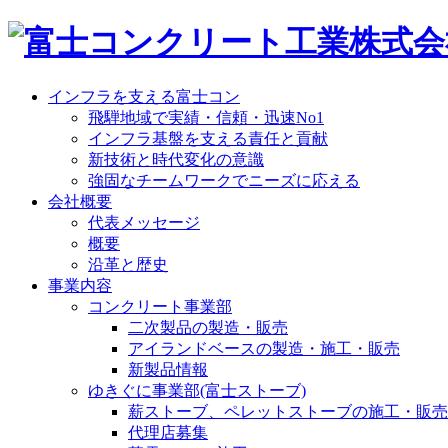
インフラを支える富士コン
飛騨地域で実績・信頼・迅速No1
インフラ基盤を支える責任と貢献
新技術と時代変化の意識
強固なチームワークでニーズに応える
会社概要
代表メッセージ
概要
沿革と歴史
事業内容
コンクリート事業部
二次製品の製造・販売
アイランドベースの製造・施工・販売
新製品情報
ゆきぐに事業部(富士ストーブ)
薪ストーブ、ペレットストーブの施工・販売
代理店募集