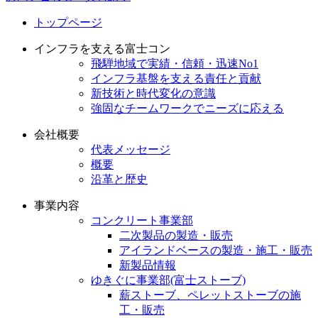
トップページ
インフラを支える富士コン
飛騨地域で実績・信頼・迅速No1
インフラ基盤を支える責任と貢献
新技術と時代変化の意識
強固なチームワークでニーズに応える
会社概要
代表メッセージ
概要
沿革と歴史
事業内容
コンクリート事業部
二次製品の製造・販売
アイランドベースの製造・施工・販売
新製品情報
ゆきぐに事業部(富士ストーブ)
薪ストーブ、ペレットストーブの施
工・販売