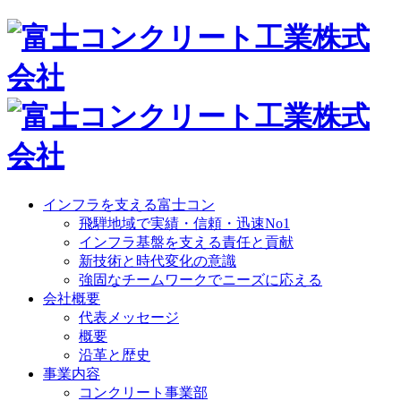
インフラを支える富士コン
飛騨地域で実績・信頼・迅速No1
インフラ基盤を支える責任と貢献
新技術と時代変化の意識
強固なチームワークでニーズに応える
会社概要
代表メッセージ
概要
沿革と歴史
事業内容
コンクリート事業部