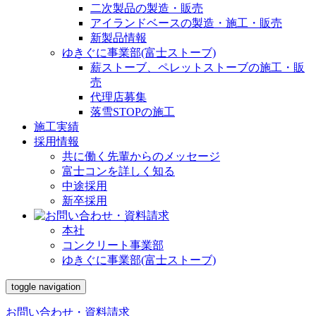
二次製品の製造・販売
アイランドベースの製造・施工・販売
新製品情報
ゆきぐに事業部(富士ストーブ)
薪ストーブ、ペレットストーブの施工・販
売
代理店募集
落雪STOPの施工
施工実績
採用情報
共に働く先輩からのメッセージ
富士コンを詳しく知る
中途採用
新卒採用
本社
コンクリート事業部
ゆきぐに事業部(富士ストーブ)
toggle navigation
お問い合わせ・資料請求