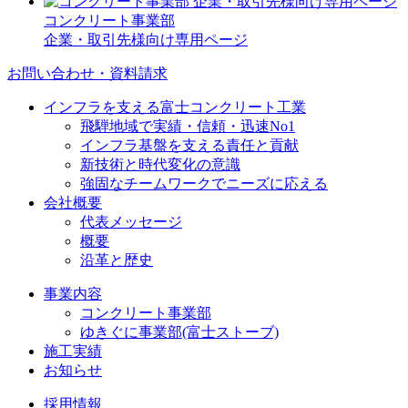
コンクリート事業部
企業・取引先様向け専用ページ
お問い合わせ・資料請求
インフラを支える富士コンクリート工業
飛騨地域で実績・信頼・迅速No1
インフラ基盤を支える責任と貢献
新技術と時代変化の意識
強固なチームワークでニーズに応える
会社概要
代表メッセージ
概要
沿革と歴史
事業内容
コンクリート事業部
ゆきぐに事業部(富士ストーブ)
施工実績
お知らせ
採用情報