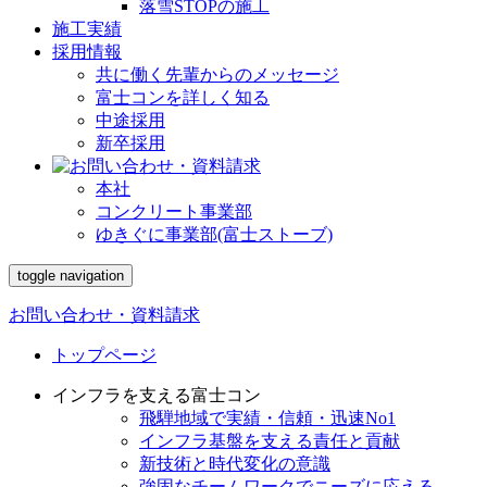
落雪STOPの施工
施工実績
採用情報
共に働く先輩からのメッセージ
富士コンを詳しく知る
中途採用
新卒採用
本社
コンクリート事業部
ゆきぐに事業部(富士ストーブ)
toggle navigation
お問い合わせ・資料請求
トップページ
インフラを支える富士コン
飛騨地域で実績・信頼・迅速No1
インフラ基盤を支える責任と貢献
新技術と時代変化の意識
強固なチームワークでニーズに応える