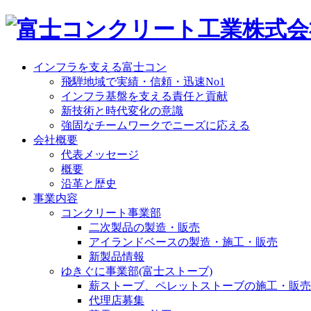
インフラを支える富士コン
飛騨地域で実績・信頼・迅速No1
インフラ基盤を支える責任と貢献
新技術と時代変化の意識
強固なチームワークでニーズに応える
会社概要
代表メッセージ
概要
沿革と歴史
事業内容
コンクリート事業部
二次製品の製造・販売
アイランドベースの製造・施工・販売
新製品情報
ゆきぐに事業部(富士ストーブ)
薪ストーブ、ペレットストーブの施工・販売
代理店募集