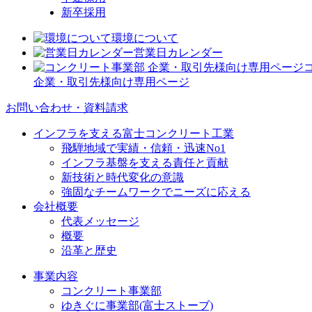
新卒採用
環境について
営業日カレンダー
企業・取引先様向け専用ページ
お問い合わせ・資料請求
インフラを支える富士コンクリート工業
飛騨地域で実績・信頼・迅速No1
インフラ基盤を支える責任と貢献
新技術と時代変化の意識
強固なチームワークでニーズに応える
会社概要
代表メッセージ
概要
沿革と歴史
事業内容
コンクリート事業部
ゆきぐに事業部(富士ストーブ)