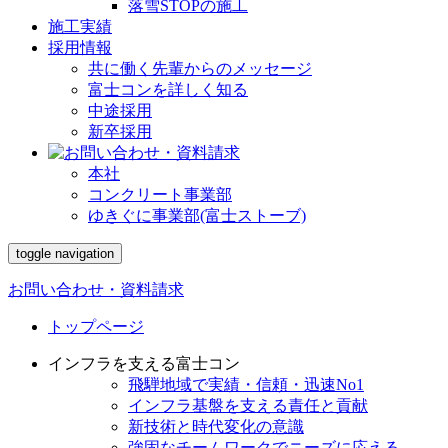
落雪STOPの施工
施工実績
採用情報
共に働く先輩からのメッセージ
富士コンを詳しく知る
中途採用
新卒採用
本社
コンクリート事業部
ゆきぐに事業部(富士ストーブ)
toggle navigation
お問い合わせ・資料請求
トップページ
インフラを支える富士コン
飛騨地域で実績・信頼・迅速No1
インフラ基盤を支える責任と貢献
新技術と時代変化の意識
強固なチームワークでニーズに応える