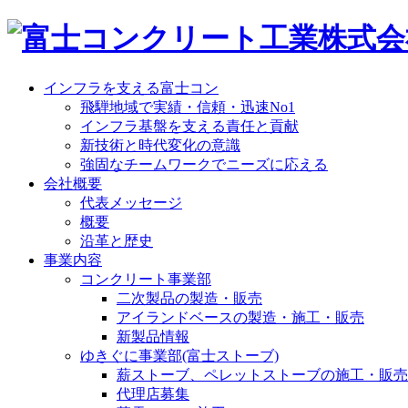
インフラを支える富士コン
飛騨地域で実績・信頼・迅速No1
インフラ基盤を支える責任と貢献
新技術と時代変化の意識
強固なチームワークでニーズに応える
会社概要
代表メッセージ
概要
沿革と歴史
事業内容
コンクリート事業部
二次製品の製造・販売
アイランドベースの製造・施工・販売
新製品情報
ゆきぐに事業部(富士ストーブ)
薪ストーブ、ペレットストーブの施工・販売
代理店募集