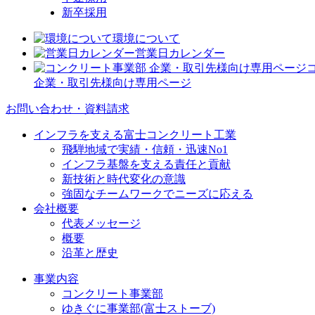
新卒採用
環境について
営業日カレンダー
企業・取引先様向け専用ページ
お問い合わせ・資料請求
インフラを支える富士コンクリート工業
飛騨地域で実績・信頼・迅速No1
インフラ基盤を支える責任と貢献
新技術と時代変化の意識
強固なチームワークでニーズに応える
会社概要
代表メッセージ
概要
沿革と歴史
事業内容
コンクリート事業部
ゆきぐに事業部(富士ストーブ)