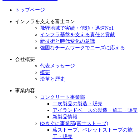
トップページ
インフラを支える富士コン
飛騨地域で実績・信頼・迅速No1
インフラ基盤を支える責任と貢献
新技術と時代変化の意識
強固なチームワークでニーズに応える
会社概要
代表メッセージ
概要
沿革と歴史
事業内容
コンクリート事業部
二次製品の製造・販売
アイランドベースの製造・施工・販売
新製品情報
ゆきぐに事業部(富士ストーブ)
薪ストーブ、ペレットストーブの施
工・販売