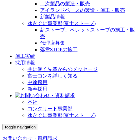
二次製品の製造・販売
アイランドベースの製造・施工・販売
新製品情報
ゆきぐに事業部(富士ストーブ)
薪ストーブ、ペレットストーブの施工・販
売
代理店募集
落雪STOPの施工
施工実績
採用情報
共に働く先輩からのメッセージ
富士コンを詳しく知る
中途採用
新卒採用
本社
コンクリート事業部
ゆきぐに事業部(富士ストーブ)
toggle navigation
お問い合わせ・資料請求