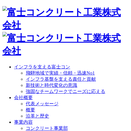
インフラを支える富士コン
飛騨地域で実績・信頼・迅速No1
インフラ基盤を支える責任と貢献
新技術と時代変化の意識
強固なチームワークでニーズに応える
会社概要
代表メッセージ
概要
沿革と歴史
事業内容
コンクリート事業部