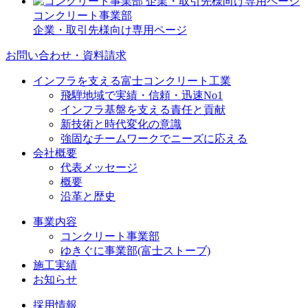
コンクリート事業部
企業・取引先様向け専用ページ
お問い合わせ・資料請求
インフラを支える富士コンクリート工業
飛騨地域で実績・信頼・迅速No1
インフラ基盤を支える責任と貢献
新技術と時代変化の意識
強固なチームワークでニーズに応える
会社概要
代表メッセージ
概要
沿革と歴史
事業内容
コンクリート事業部
ゆきぐに事業部(富士ストーブ)
施工実績
お知らせ
採用情報