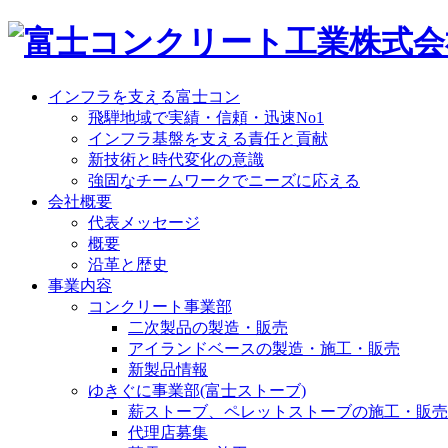
インフラを支える富士コン
飛騨地域で実績・信頼・迅速No1
インフラ基盤を支える責任と貢献
新技術と時代変化の意識
強固なチームワークでニーズに応える
会社概要
代表メッセージ
概要
沿革と歴史
事業内容
コンクリート事業部
二次製品の製造・販売
アイランドベースの製造・施工・販売
新製品情報
ゆきぐに事業部(富士ストーブ)
薪ストーブ、ペレットストーブの施工・販売
代理店募集