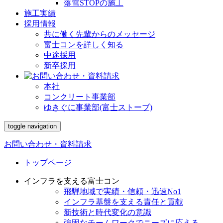
落雪STOPの施工
施工実績
採用情報
共に働く先輩からのメッセージ
富士コンを詳しく知る
中途採用
新卒採用
本社
コンクリート事業部
ゆきぐに事業部(富士ストーブ)
toggle navigation
お問い合わせ・資料請求
トップページ
インフラを支える富士コン
飛騨地域で実績・信頼・迅速No1
インフラ基盤を支える責任と貢献
新技術と時代変化の意識
強固なチームワークでニーズに応える