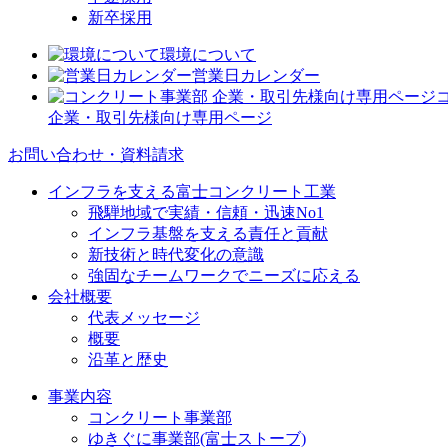
新卒採用
環境について
営業日カレンダー
企業・取引先様向け専用ページ
お問い合わせ・資料請求
インフラを支える富士コンクリート工業
飛騨地域で実績・信頼・迅速No1
インフラ基盤を支える責任と貢献
新技術と時代変化の意識
強固なチームワークでニーズに応える
会社概要
代表メッセージ
概要
沿革と歴史
事業内容
コンクリート事業部
ゆきぐに事業部(富士ストーブ)