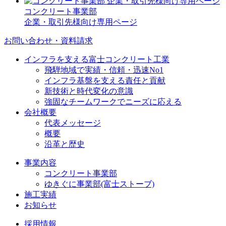
コンクリート事業部
企業・取引先様向け専用ページ
お問い合わせ・資料請求
インフラを支える富士コンクリート工業
飛騨地域で実績・信頼・迅速No1
インフラ基盤を支える責任と貢献
新技術と時代変化の意識
強固なチームワークでニーズに応える
会社概要
代表メッセージ
概要
沿革と歴史
事業内容
コンクリート事業部
ゆきぐに事業部(富士ストーブ)
施工実績
お知らせ
採用情報