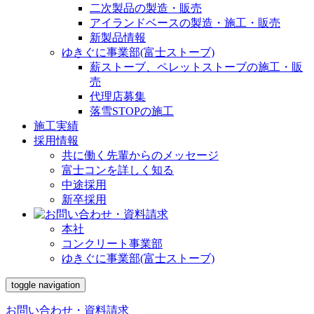
二次製品の製造・販売
アイランドベースの製造・施工・販売
新製品情報
ゆきぐに事業部(富士ストーブ)
薪ストーブ、ペレットストーブの施工・販
売
代理店募集
落雪STOPの施工
施工実績
採用情報
共に働く先輩からのメッセージ
富士コンを詳しく知る
中途採用
新卒採用
本社
コンクリート事業部
ゆきぐに事業部(富士ストーブ)
toggle navigation
お問い合わせ・資料請求