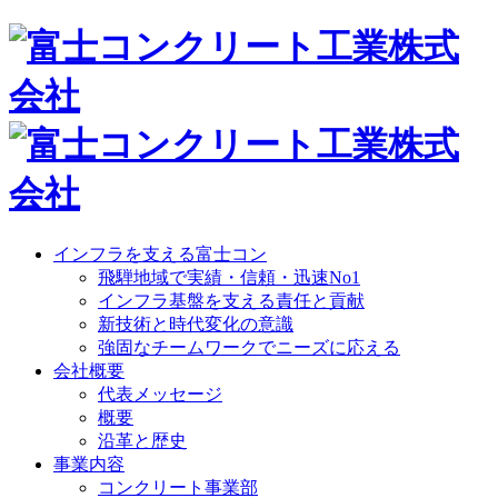
インフラを支える富士コン
飛騨地域で実績・信頼・迅速No1
インフラ基盤を支える責任と貢献
新技術と時代変化の意識
強固なチームワークでニーズに応える
会社概要
代表メッセージ
概要
沿革と歴史
事業内容
コンクリート事業部