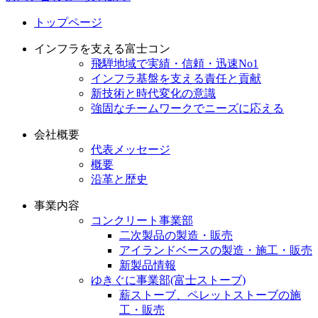
トップページ
インフラを支える富士コン
飛騨地域で実績・信頼・迅速No1
インフラ基盤を支える責任と貢献
新技術と時代変化の意識
強固なチームワークでニーズに応える
会社概要
代表メッセージ
概要
沿革と歴史
事業内容
コンクリート事業部
二次製品の製造・販売
アイランドベースの製造・施工・販売
新製品情報
ゆきぐに事業部(富士ストーブ)
薪ストーブ、ペレットストーブの施
工・販売