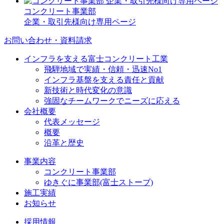
コンクリート事業部
企業・取引先様向け専用ページ
お問い合わせ・資料請求
インフラを支える富士コンクリート工業
飛騨地域で実績・信頼・迅速No1
インフラ基盤を支える責任と貢献
新技術と時代変化の意識
強固なチームワークでニーズに応える
会社概要
代表メッセージ
概要
沿革と歴史
事業内容
コンクリート事業部
ゆきぐに事業部(富士ストーブ)
施工実績
お知らせ
採用情報