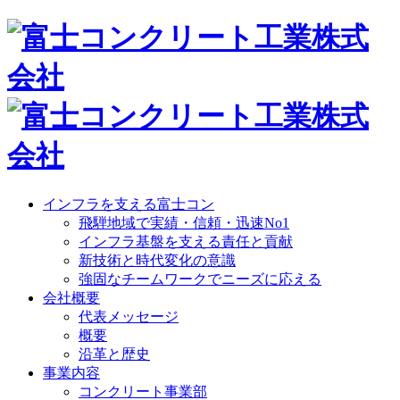
インフラを支える富士コン
飛騨地域で実績・信頼・迅速No1
インフラ基盤を支える責任と貢献
新技術と時代変化の意識
強固なチームワークでニーズに応える
会社概要
代表メッセージ
概要
沿革と歴史
事業内容
コンクリート事業部