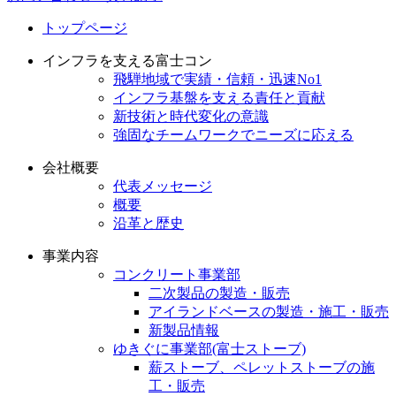
トップページ
インフラを支える富士コン
飛騨地域で実績・信頼・迅速No1
インフラ基盤を支える責任と貢献
新技術と時代変化の意識
強固なチームワークでニーズに応える
会社概要
代表メッセージ
概要
沿革と歴史
事業内容
コンクリート事業部
二次製品の製造・販売
アイランドベースの製造・施工・販売
新製品情報
ゆきぐに事業部(富士ストーブ)
薪ストーブ、ペレットストーブの施
工・販売