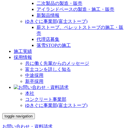
二次製品の製造・販売
アイランドベースの製造・施工・販売
新製品情報
ゆきぐに事業部(富士ストーブ)
薪ストーブ、ペレットストーブの施工・販
売
代理店募集
落雪STOPの施工
施工実績
採用情報
共に働く先輩からのメッセージ
富士コンを詳しく知る
中途採用
新卒採用
本社
コンクリート事業部
ゆきぐに事業部(富士ストーブ)
toggle navigation
お問い合わせ・資料請求