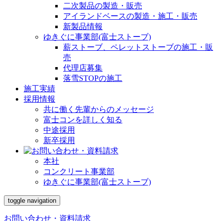
二次製品の製造・販売
アイランドベースの製造・施工・販売
新製品情報
ゆきぐに事業部(富士ストーブ)
薪ストーブ、ペレットストーブの施工・販
売
代理店募集
落雪STOPの施工
施工実績
採用情報
共に働く先輩からのメッセージ
富士コンを詳しく知る
中途採用
新卒採用
本社
コンクリート事業部
ゆきぐに事業部(富士ストーブ)
toggle navigation
お問い合わせ・資料請求