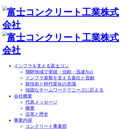
インフラを支える富士コン
飛騨地域で実績・信頼・迅速No1
インフラ基盤を支える責任と貢献
新技術と時代変化の意識
強固なチームワークでニーズに応える
会社概要
代表メッセージ
概要
沿革と歴史
事業内容
コンクリート事業部