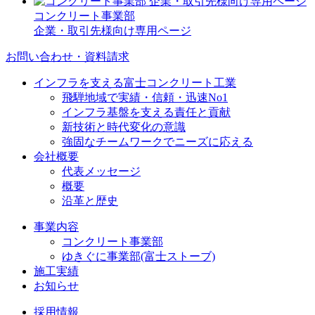
コンクリート事業部
企業・取引先様向け専用ページ
お問い合わせ・資料請求
インフラを支える富士コンクリート工業
飛騨地域で実績・信頼・迅速No1
インフラ基盤を支える責任と貢献
新技術と時代変化の意識
強固なチームワークでニーズに応える
会社概要
代表メッセージ
概要
沿革と歴史
事業内容
コンクリート事業部
ゆきぐに事業部(富士ストーブ)
施工実績
お知らせ
採用情報