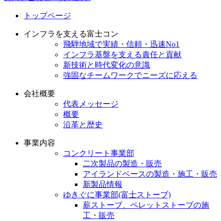
トップページ
インフラを支える富士コン
飛騨地域で実績・信頼・迅速No1
インフラ基盤を支える責任と貢献
新技術と時代変化の意識
強固なチームワークでニーズに応える
会社概要
代表メッセージ
概要
沿革と歴史
事業内容
コンクリート事業部
二次製品の製造・販売
アイランドベースの製造・施工・販売
新製品情報
ゆきぐに事業部(富士ストーブ)
薪ストーブ、ペレットストーブの施
工・販売