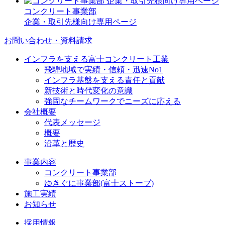
コンクリート事業部
企業・取引先様向け専用ページ
お問い合わせ・資料請求
インフラを支える富士コンクリート工業
飛騨地域で実績・信頼・迅速No1
インフラ基盤を支える責任と貢献
新技術と時代変化の意識
強固なチームワークでニーズに応える
会社概要
代表メッセージ
概要
沿革と歴史
事業内容
コンクリート事業部
ゆきぐに事業部(富士ストーブ)
施工実績
お知らせ
採用情報