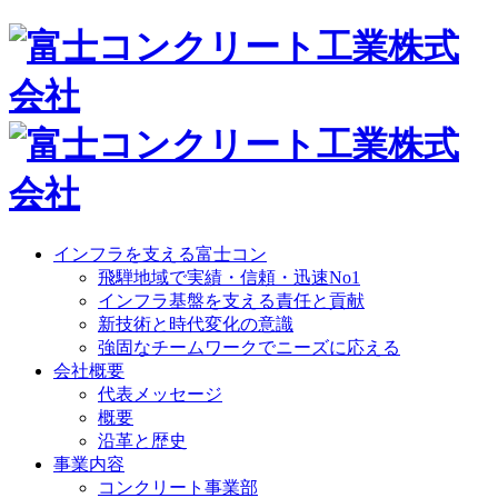
インフラを支える富士コン
飛騨地域で実績・信頼・迅速No1
インフラ基盤を支える責任と貢献
新技術と時代変化の意識
強固なチームワークでニーズに応える
会社概要
代表メッセージ
概要
沿革と歴史
事業内容
コンクリート事業部