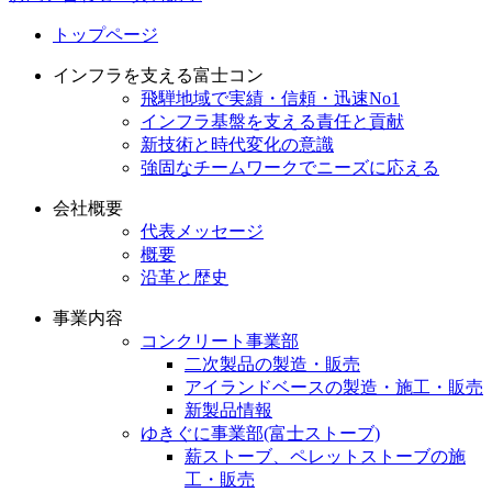
トップページ
インフラを支える富士コン
飛騨地域で実績・信頼・迅速No1
インフラ基盤を支える責任と貢献
新技術と時代変化の意識
強固なチームワークでニーズに応える
会社概要
代表メッセージ
概要
沿革と歴史
事業内容
コンクリート事業部
二次製品の製造・販売
アイランドベースの製造・施工・販売
新製品情報
ゆきぐに事業部(富士ストーブ)
薪ストーブ、ペレットストーブの施
工・販売