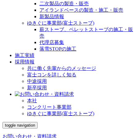
二次製品の製造・販売
アイランドベースの製造・施工・販売
新製品情報
ゆきぐに事業部(富士ストーブ)
薪ストーブ、ペレットストーブの施工・販
売
代理店募集
落雪STOPの施工
施工実績
採用情報
共に働く先輩からのメッセージ
富士コンを詳しく知る
中途採用
新卒採用
本社
コンクリート事業部
ゆきぐに事業部(富士ストーブ)
toggle navigation
お問い合わせ・資料請求