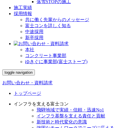
落雪STOPの施工
施工実績
採用情報
共に働く先輩からのメッセージ
富士コンを詳しく知る
中途採用
新卒採用
本社
コンクリート事業部
ゆきぐに事業部(富士ストーブ)
toggle navigation
お問い合わせ・資料請求
トップページ
インフラを支える富士コン
飛騨地域で実績・信頼・迅速No1
インフラ基盤を支える責任と貢献
新技術と時代変化の意識
強固なチームワークでニーズに応える