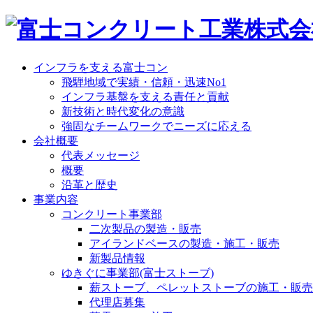
インフラを支える富士コン
飛騨地域で実績・信頼・迅速No1
インフラ基盤を支える責任と貢献
新技術と時代変化の意識
強固なチームワークでニーズに応える
会社概要
代表メッセージ
概要
沿革と歴史
事業内容
コンクリート事業部
二次製品の製造・販売
アイランドベースの製造・施工・販売
新製品情報
ゆきぐに事業部(富士ストーブ)
薪ストーブ、ペレットストーブの施工・販売
代理店募集