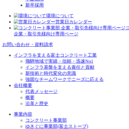
新卒採用
環境について
営業日カレンダー
企業・取引先様向け専用ページ
お問い合わせ・資料請求
インフラを支える富士コンクリート工業
飛騨地域で実績・信頼・迅速No1
インフラ基盤を支える責任と貢献
新技術と時代変化の意識
強固なチームワークでニーズに応える
会社概要
代表メッセージ
概要
沿革と歴史
事業内容
コンクリート事業部
ゆきぐに事業部(富士ストーブ)