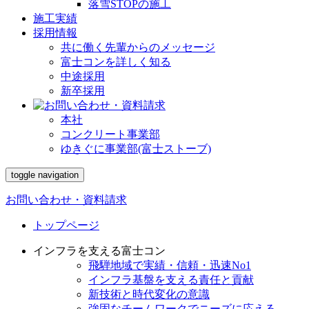
落雪STOPの施工
施工実績
採用情報
共に働く先輩からのメッセージ
富士コンを詳しく知る
中途採用
新卒採用
本社
コンクリート事業部
ゆきぐに事業部(富士ストーブ)
toggle navigation
お問い合わせ・資料請求
トップページ
インフラを支える富士コン
飛騨地域で実績・信頼・迅速No1
インフラ基盤を支える責任と貢献
新技術と時代変化の意識
強固なチームワークでニーズに応える