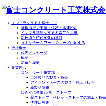
インフラを支える富士コン
飛騨地域で実績・信頼・迅速No1
インフラ基盤を支える責任と貢献
新技術と時代変化の意識
強固なチームワークでニーズに応える
会社概要
代表メッセージ
概要
沿革と歴史
事業内容
コンクリート事業部
二次製品の製造・販売
アイランドベースの製造・施工・販売
新製品情報
ゆきぐに事業部(富士ストーブ)
薪ストーブ、ペレットストーブの施工・販売
代理店募集