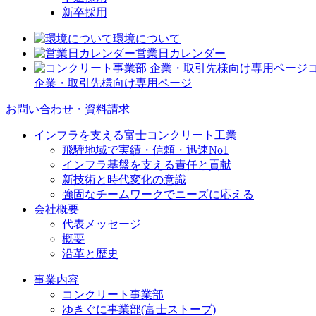
新卒採用
環境について
営業日カレンダー
企業・取引先様向け専用ページ
お問い合わせ・資料請求
インフラを支える富士コンクリート工業
飛騨地域で実績・信頼・迅速No1
インフラ基盤を支える責任と貢献
新技術と時代変化の意識
強固なチームワークでニーズに応える
会社概要
代表メッセージ
概要
沿革と歴史
事業内容
コンクリート事業部
ゆきぐに事業部(富士ストーブ)