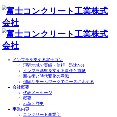
インフラを支える富士コン
飛騨地域で実績・信頼・迅速No1
インフラ基盤を支える責任と貢献
新技術と時代変化の意識
強固なチームワークでニーズに応える
会社概要
代表メッセージ
概要
沿革と歴史
事業内容
コンクリート事業部