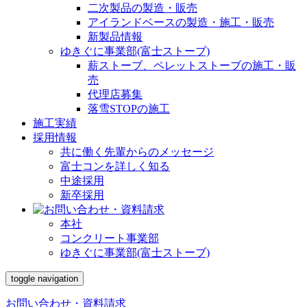
二次製品の製造・販売
アイランドベースの製造・施工・販売
新製品情報
ゆきぐに事業部(富士ストーブ)
薪ストーブ、ペレットストーブの施工・販
売
代理店募集
落雪STOPの施工
施工実績
採用情報
共に働く先輩からのメッセージ
富士コンを詳しく知る
中途採用
新卒採用
本社
コンクリート事業部
ゆきぐに事業部(富士ストーブ)
toggle navigation
お問い合わせ・資料請求