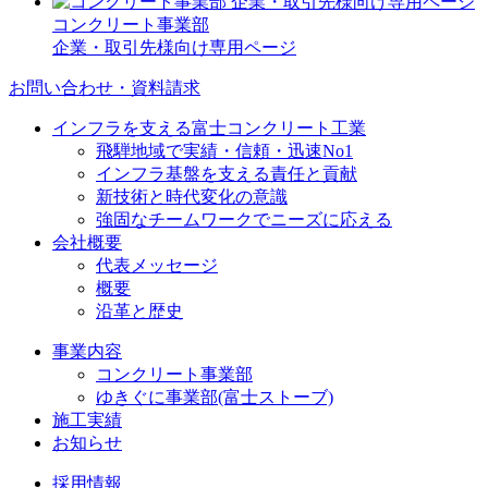
コンクリート事業部
企業・取引先様向け専用ページ
お問い合わせ・資料請求
インフラを支える富士コンクリート工業
飛騨地域で実績・信頼・迅速No1
インフラ基盤を支える責任と貢献
新技術と時代変化の意識
強固なチームワークでニーズに応える
会社概要
代表メッセージ
概要
沿革と歴史
事業内容
コンクリート事業部
ゆきぐに事業部(富士ストーブ)
施工実績
お知らせ
採用情報