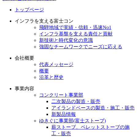
トップページ
インフラを支える富士コン
飛騨地域で実績・信頼・迅速No1
インフラ基盤を支える責任と貢献
新技術と時代変化の意識
強固なチームワークでニーズに応える
会社概要
代表メッセージ
概要
沿革と歴史
事業内容
コンクリート事業部
二次製品の製造・販売
アイランドベースの製造・施工・販売
新製品情報
ゆきぐに事業部(富士ストーブ)
薪ストーブ、ペレットストーブの施
工・販売