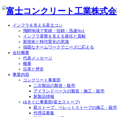
インフラを支える富士コン
飛騨地域で実績・信頼・迅速No1
インフラ基盤を支える責任と貢献
新技術と時代変化の意識
強固なチームワークでニーズに応える
会社概要
代表メッセージ
概要
沿革と歴史
事業内容
コンクリート事業部
二次製品の製造・販売
アイランドベースの製造・施工・販売
新製品情報
ゆきぐに事業部(富士ストーブ)
薪ストーブ、ペレットストーブの施工・販売
代理店募集