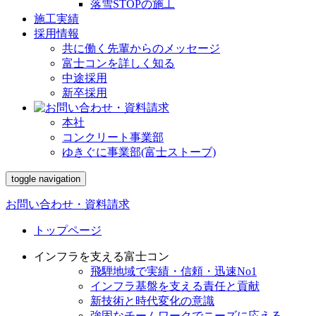
落雪STOPの施工
施工実績
採用情報
共に働く先輩からのメッセージ
富士コンを詳しく知る
中途採用
新卒採用
本社
コンクリート事業部
ゆきぐに事業部(富士ストーブ)
toggle navigation
お問い合わせ・資料請求
トップページ
インフラを支える富士コン
飛騨地域で実績・信頼・迅速No1
インフラ基盤を支える責任と貢献
新技術と時代変化の意識
強固なチームワークでニーズに応える