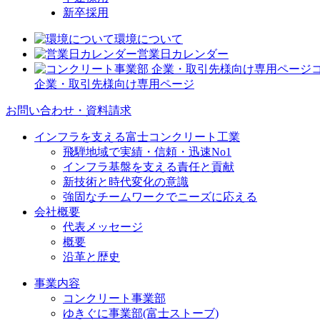
新卒採用
環境について
営業日カレンダー
企業・取引先様向け専用ページ
お問い合わせ・資料請求
インフラを支える富士コンクリート工業
飛騨地域で実績・信頼・迅速No1
インフラ基盤を支える責任と貢献
新技術と時代変化の意識
強固なチームワークでニーズに応える
会社概要
代表メッセージ
概要
沿革と歴史
事業内容
コンクリート事業部
ゆきぐに事業部(富士ストーブ)