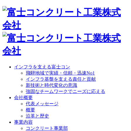
インフラを支える富士コン
飛騨地域で実績・信頼・迅速No1
インフラ基盤を支える責任と貢献
新技術と時代変化の意識
強固なチームワークでニーズに応える
会社概要
代表メッセージ
概要
沿革と歴史
事業内容
コンクリート事業部