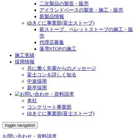
二次製品の製造・販売
アイランドベースの製造・施工・販売
新製品情報
ゆきぐに事業部(富士ストーブ)
薪ストーブ、ペレットストーブの施工・販
売
代理店募集
落雪STOPの施工
施工実績
採用情報
共に働く先輩からのメッセージ
富士コンを詳しく知る
中途採用
新卒採用
本社
コンクリート事業部
ゆきぐに事業部(富士ストーブ)
toggle navigation
お問い合わせ・資料請求