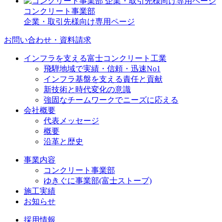
コンクリート事業部
企業・取引先様向け専用ページ
お問い合わせ・資料請求
インフラを支える富士コンクリート工業
飛騨地域で実績・信頼・迅速No1
インフラ基盤を支える責任と貢献
新技術と時代変化の意識
強固なチームワークでニーズに応える
会社概要
代表メッセージ
概要
沿革と歴史
事業内容
コンクリート事業部
ゆきぐに事業部(富士ストーブ)
施工実績
お知らせ
採用情報