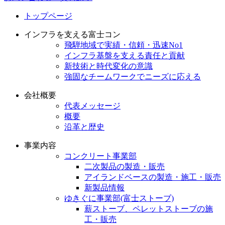
トップページ
インフラを支える富士コン
飛騨地域で実績・信頼・迅速No1
インフラ基盤を支える責任と貢献
新技術と時代変化の意識
強固なチームワークでニーズに応える
会社概要
代表メッセージ
概要
沿革と歴史
事業内容
コンクリート事業部
二次製品の製造・販売
アイランドベースの製造・施工・販売
新製品情報
ゆきぐに事業部(富士ストーブ)
薪ストーブ、ペレットストーブの施
工・販売