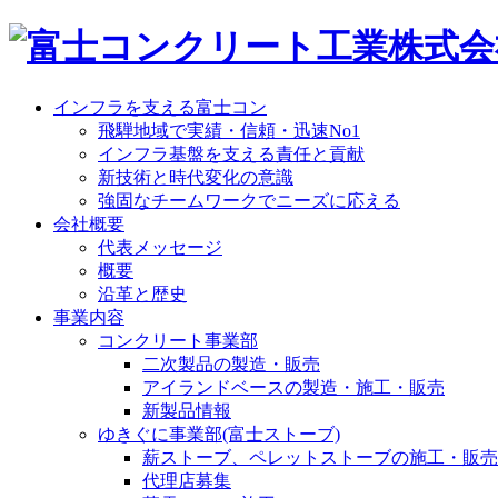
インフラを支える富士コン
飛騨地域で実績・信頼・迅速No1
インフラ基盤を支える責任と貢献
新技術と時代変化の意識
強固なチームワークでニーズに応える
会社概要
代表メッセージ
概要
沿革と歴史
事業内容
コンクリート事業部
二次製品の製造・販売
アイランドベースの製造・施工・販売
新製品情報
ゆきぐに事業部(富士ストーブ)
薪ストーブ、ペレットストーブの施工・販売
代理店募集