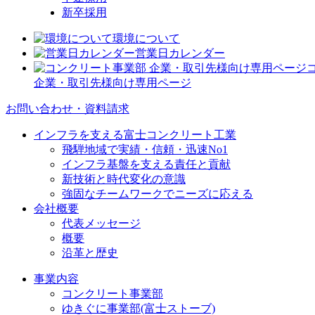
新卒採用
環境について
営業日カレンダー
企業・取引先様向け専用ページ
お問い合わせ・資料請求
インフラを支える富士コンクリート工業
飛騨地域で実績・信頼・迅速No1
インフラ基盤を支える責任と貢献
新技術と時代変化の意識
強固なチームワークでニーズに応える
会社概要
代表メッセージ
概要
沿革と歴史
事業内容
コンクリート事業部
ゆきぐに事業部(富士ストーブ)