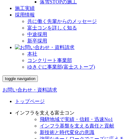
落雪STOPの施工
施工実績
採用情報
共に働く先輩からのメッセージ
富士コンを詳しく知る
中途採用
新卒採用
本社
コンクリート事業部
ゆきぐに事業部(富士ストーブ)
toggle navigation
お問い合わせ・資料請求
トップページ
インフラを支える富士コン
飛騨地域で実績・信頼・迅速No1
インフラ基盤を支える責任と貢献
新技術と時代変化の意識
強固なチームワークでニーズに応える