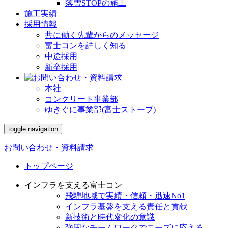
落雪STOPの施工
施工実績
採用情報
共に働く先輩からのメッセージ
富士コンを詳しく知る
中途採用
新卒採用
本社
コンクリート事業部
ゆきぐに事業部(富士ストーブ)
toggle navigation
お問い合わせ・資料請求
トップページ
インフラを支える富士コン
飛騨地域で実績・信頼・迅速No1
インフラ基盤を支える責任と貢献
新技術と時代変化の意識
強固なチームワークでニーズに応える