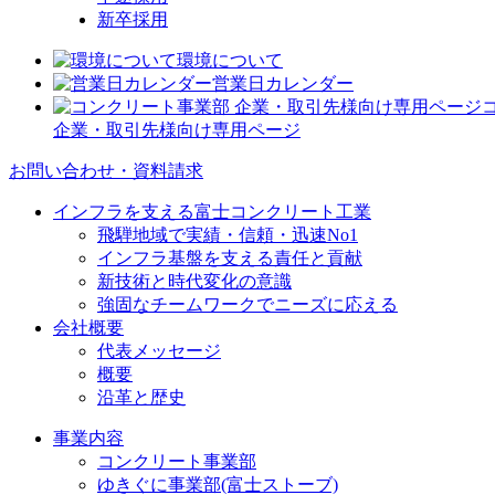
新卒採用
環境について
営業日カレンダー
企業・取引先様向け専用ページ
お問い合わせ・資料請求
インフラを支える富士コンクリート工業
飛騨地域で実績・信頼・迅速No1
インフラ基盤を支える責任と貢献
新技術と時代変化の意識
強固なチームワークでニーズに応える
会社概要
代表メッセージ
概要
沿革と歴史
事業内容
コンクリート事業部
ゆきぐに事業部(富士ストーブ)