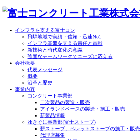
インフラを支える富士コン
飛騨地域で実績・信頼・迅速No1
インフラ基盤を支える責任と貢献
新技術と時代変化の意識
強固なチームワークでニーズに応える
会社概要
代表メッセージ
概要
沿革と歴史
事業内容
コンクリート事業部
二次製品の製造・販売
アイランドベースの製造・施工・販売
新製品情報
ゆきぐに事業部(富士ストーブ)
薪ストーブ、ペレットストーブの施工・販売
代理店募集