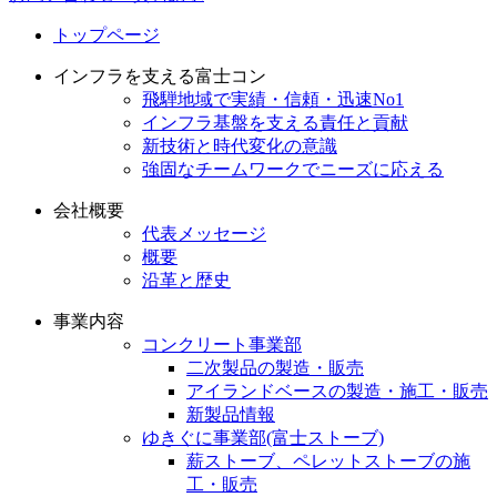
トップページ
インフラを支える富士コン
飛騨地域で実績・信頼・迅速No1
インフラ基盤を支える責任と貢献
新技術と時代変化の意識
強固なチームワークでニーズに応える
会社概要
代表メッセージ
概要
沿革と歴史
事業内容
コンクリート事業部
二次製品の製造・販売
アイランドベースの製造・施工・販売
新製品情報
ゆきぐに事業部(富士ストーブ)
薪ストーブ、ペレットストーブの施
工・販売