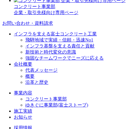
コンクリート事業部
企業・取引先様向け専用ページ
お問い合わせ・資料請求
インフラを支える富士コンクリート工業
飛騨地域で実績・信頼・迅速No1
インフラ基盤を支える責任と貢献
新技術と時代変化の意識
強固なチームワークでニーズに応える
会社概要
代表メッセージ
概要
沿革と歴史
事業内容
コンクリート事業部
ゆきぐに事業部(富士ストーブ)
施工実績
お知らせ
採用情報