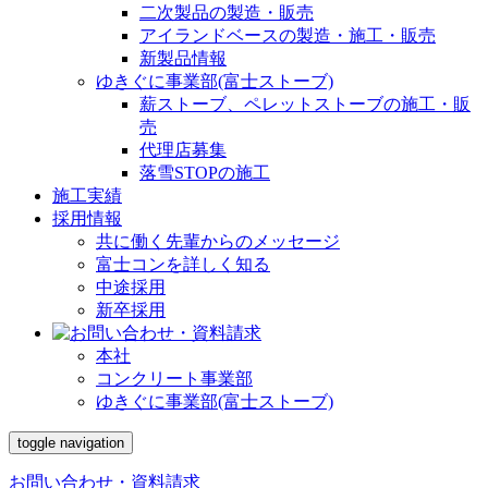
二次製品の製造・販売
アイランドベースの製造・施工・販売
新製品情報
ゆきぐに事業部(富士ストーブ)
薪ストーブ、ペレットストーブの施工・販
売
代理店募集
落雪STOPの施工
施工実績
採用情報
共に働く先輩からのメッセージ
富士コンを詳しく知る
中途採用
新卒採用
本社
コンクリート事業部
ゆきぐに事業部(富士ストーブ)
toggle navigation
お問い合わせ・資料請求