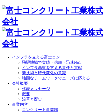
インフラを支える富士コン
飛騨地域で実績・信頼・迅速No1
インフラ基盤を支える責任と貢献
新技術と時代変化の意識
強固なチームワークでニーズに応える
会社概要
代表メッセージ
概要
沿革と歴史
事業内容
コンクリート事業部