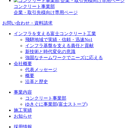
コンクリート事業部
企業・取引先様向け専用ページ
お問い合わせ・資料請求
インフラを支える富士コンクリート工業
飛騨地域で実績・信頼・迅速No1
インフラ基盤を支える責任と貢献
新技術と時代変化の意識
強固なチームワークでニーズに応える
会社概要
代表メッセージ
概要
沿革と歴史
事業内容
コンクリート事業部
ゆきぐに事業部(富士ストーブ)
施工実績
お知らせ
採用情報