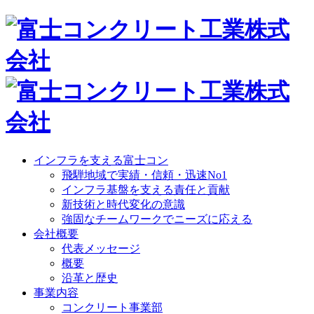
インフラを支える富士コン
飛騨地域で実績・信頼・迅速No1
インフラ基盤を支える責任と貢献
新技術と時代変化の意識
強固なチームワークでニーズに応える
会社概要
代表メッセージ
概要
沿革と歴史
事業内容
コンクリート事業部