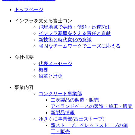
トップページ
インフラを支える富士コン
飛騨地域で実績・信頼・迅速No1
インフラ基盤を支える責任と貢献
新技術と時代変化の意識
強固なチームワークでニーズに応える
会社概要
代表メッセージ
概要
沿革と歴史
事業内容
コンクリート事業部
二次製品の製造・販売
アイランドベースの製造・施工・販売
新製品情報
ゆきぐに事業部(富士ストーブ)
薪ストーブ、ペレットストーブの施
工・販売