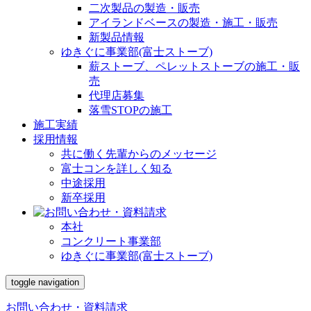
二次製品の製造・販売
アイランドベースの製造・施工・販売
新製品情報
ゆきぐに事業部(富士ストーブ)
薪ストーブ、ペレットストーブの施工・販
売
代理店募集
落雪STOPの施工
施工実績
採用情報
共に働く先輩からのメッセージ
富士コンを詳しく知る
中途採用
新卒採用
本社
コンクリート事業部
ゆきぐに事業部(富士ストーブ)
toggle navigation
お問い合わせ・資料請求