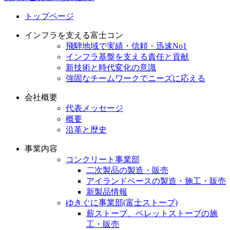
トップページ
インフラを支える富士コン
飛騨地域で実績・信頼・迅速No1
インフラ基盤を支える責任と貢献
新技術と時代変化の意識
強固なチームワークでニーズに応える
会社概要
代表メッセージ
概要
沿革と歴史
事業内容
コンクリート事業部
二次製品の製造・販売
アイランドベースの製造・施工・販売
新製品情報
ゆきぐに事業部(富士ストーブ)
薪ストーブ、ペレットストーブの施
工・販売