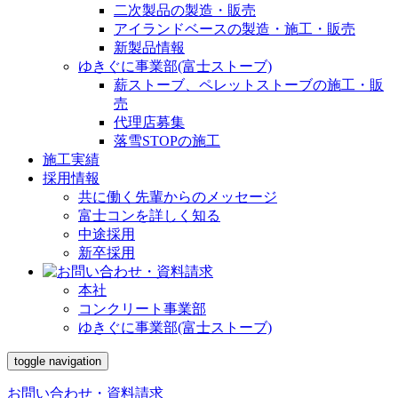
二次製品の製造・販売
アイランドベースの製造・施工・販売
新製品情報
ゆきぐに事業部(富士ストーブ)
薪ストーブ、ペレットストーブの施工・販
売
代理店募集
落雪STOPの施工
施工実績
採用情報
共に働く先輩からのメッセージ
富士コンを詳しく知る
中途採用
新卒採用
本社
コンクリート事業部
ゆきぐに事業部(富士ストーブ)
toggle navigation
お問い合わせ・資料請求