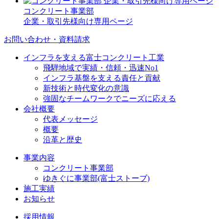
コンクリート事業部
企業・取引先様向け専用ページ
お問い合わせ・資料請求
インフラを支える富士コンクリート工業
飛騨地域で実績・信頼・迅速No1
インフラ基盤を支える責任と貢献
新技術と時代変化の意識
強固なチームワークでニーズに応える
会社概要
代表メッセージ
概要
沿革と歴史
事業内容
コンクリート事業部
ゆきぐに事業部(富士ストーブ)
施工実績
お知らせ
採用情報