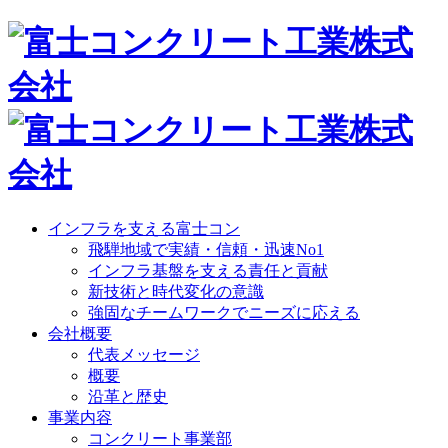
インフラを支える富士コン
飛騨地域で実績・信頼・迅速No1
インフラ基盤を支える責任と貢献
新技術と時代変化の意識
強固なチームワークでニーズに応える
会社概要
代表メッセージ
概要
沿革と歴史
事業内容
コンクリート事業部