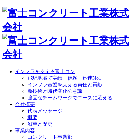
インフラを支える富士コン
飛騨地域で実績・信頼・迅速No1
インフラ基盤を支える責任と貢献
新技術と時代変化の意識
強固なチームワークでニーズに応える
会社概要
代表メッセージ
概要
沿革と歴史
事業内容
コンクリート事業部