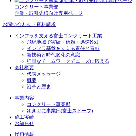
コンクリート事業部
企業・取引先様向け専用ページ
お問い合わせ・資料請求
インフラを支える富士コンクリート工業
飛騨地域で実績・信頼・迅速No1
インフラ基盤を支える責任と貢献
新技術と時代変化の意識
強固なチームワークでニーズに応える
会社概要
代表メッセージ
概要
沿革と歴史
事業内容
コンクリート事業部
ゆきぐに事業部(富士ストーブ)
施工実績
お知らせ
採用情報