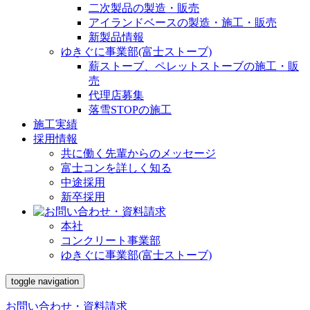
二次製品の製造・販売
アイランドベースの製造・施工・販売
新製品情報
ゆきぐに事業部(富士ストーブ)
薪ストーブ、ペレットストーブの施工・販
売
代理店募集
落雪STOPの施工
施工実績
採用情報
共に働く先輩からのメッセージ
富士コンを詳しく知る
中途採用
新卒採用
本社
コンクリート事業部
ゆきぐに事業部(富士ストーブ)
toggle navigation
お問い合わせ・資料請求