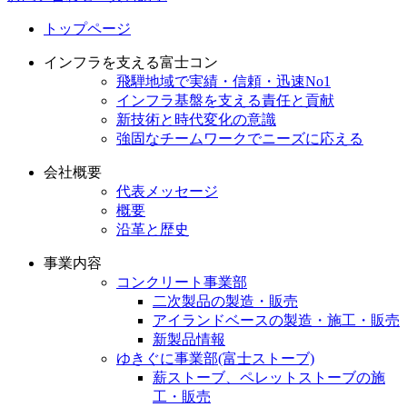
トップページ
インフラを支える富士コン
飛騨地域で実績・信頼・迅速No1
インフラ基盤を支える責任と貢献
新技術と時代変化の意識
強固なチームワークでニーズに応える
会社概要
代表メッセージ
概要
沿革と歴史
事業内容
コンクリート事業部
二次製品の製造・販売
アイランドベースの製造・施工・販売
新製品情報
ゆきぐに事業部(富士ストーブ)
薪ストーブ、ペレットストーブの施
工・販売